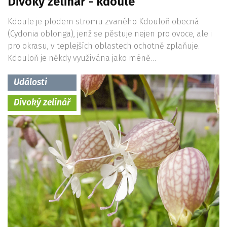
Divoký zelinář - kdoule
Kdoule je plodem stromu zvaného Kdouloň obecná
(Cydonia oblonga), jenž se pěstuje nejen pro ovoce, ale i
pro okrasu, v teplejších oblastech ochotně zplaňuje.
Kdouloň je někdy využívána jako méně…
Události
Divoký zelinář