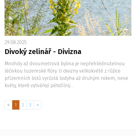
29.08.2025
Divoký zelinář - Divizna
Mnohdy až dvoumetrová bylina je nepřehlédnutelnou
léčivkou tuzemské flóry. U divizny velkokvěté z růžice
přízemních listů vyrůstá lodyha až druhým rokem, nese
květy, které vytvářejí pětidílný…
«
1
2
3
»