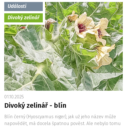
Události
Divoký zelinář
01.10.2025
Divoký zelinář - blín
Blín černý (Hyoscyamus niger), jak už jeho název může
napovědět, má docela špatnou pověst. Ale nebylo tomu