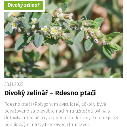
Divoký zelinář
30.11.2025
Divoký zelinář – Rdesno ptačí
Rdesno ptačí (Polygonum aviculare), ačkoliv bývá
považováno za plevel, je nadmíru užitečná bylina s
detoxikačními účinky zejména pro ledviny. Známé je též
pod lidovými názvy truskavec, chrustavec…