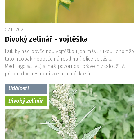
02.11.2025
Divoký zelinář - vojtěška
Laik by nad obyčejnou vojtěškou jen mávl rukou, jenomže
tato naopak neobyčejná rostlina (Tolice vojtěška –
Medicago sativa) si naši pozornost právem zaslouží. A
přitom dodnes není zcela jasné, která…
Události
Divoký zelinář