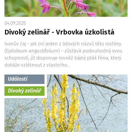
04.09.2025
Divoký zelinář - Vrbovka úzkolistá
Ivanův čaj – jak zní jeden z lidových názvů této rostliny
(Epilobium angustifolium) – zůstává podivuhodný svou
schopností, jíž disponuje rovněž bájný pták Fénix, který
dokáže vzlétnout z vlastního…
Události
Divoký zelinář