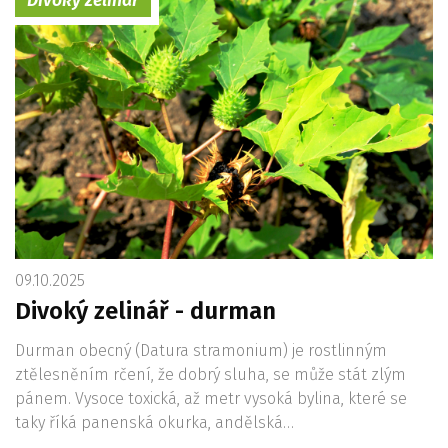
Divoký zelinář
09.10.2025
Divoký zelinář - durman
Durman obecný (Datura stramonium) je rostlinným
ztělesněním rčení, že dobrý sluha, se může stát zlým
pánem. Vysoce toxická, až metr vysoká bylina, které se
taky říká panenská okurka, andělská…