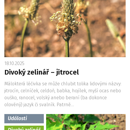
18.10.2025
Divoký zelinář – jitrocel
Málokterá léčivka se může chlubit tolika lidovými názvy:
jitrocín, celníček, celdoň, babka, hojílek, myší ocas nebo
ouško, ranocel, volský anebo beraní (ba dokonce
olověný) jazyk či svalník. Patrně…
Události