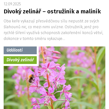
12.09.2025
Divoký zelinář – ostružiník a maliník
Oba keře vykazují přesvědčivou sílu nepustit ze svých
šlahounů nic, co mezi nimi uvízne. Ostružiník, jenž pro
rychlé šíření využívá schopnosti zakořenění konců větví,
dokonce v tomto směru vykazuje…
Události
Divoký zelinář