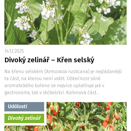
14.12.2025
Divoký zelinář – Křen selský
Na křenu selském (Armoracia rusticana) je nejžádanější
ta část, na kterou není vidět. Užitečnost silně
aromatického kořene se nejvíce uplatňuje jak v
gastronomii, tak v léčitelství. Kořenová část…
Události
Divoký zelinář