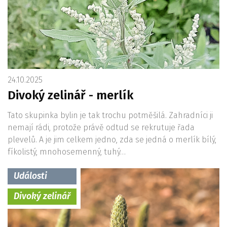
24.10.2025
Divoký zelinář - merlík
Tato skupinka bylin je tak trochu potměšilá. Zahradníci ji
nemají rádi, protože právě odtud se rekrutuje řada
plevelů. A je jim celkem jedno, zda se jedná o merlík bílý,
fíkolistý, mnohosemenný, tuhý…
Události
Divoký zelinář