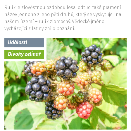
Rulík je zlověstnou ozdobou lesa, odtud také pramení
název jednoho z jeho pěti druhů, který se vyskytuje i na
našem území – rulík zlomocný. Vědecké jméno
vycházející z latiny zní o poznání…
Události
Divoký zelinář