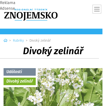
Reklama
Adsense
Home
Rubriky
Divoký zelinář
Divoký zelinář
Události
Divoký zelinář
ubmenu