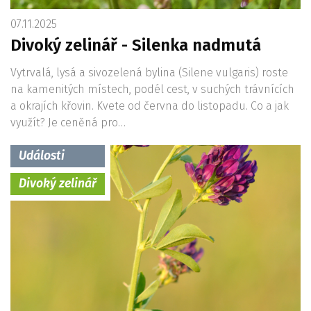
07.11.2025
Divoký zelinář - Silenka nadmutá
Vytrvalá, lysá a sivozelená bylina (Silene vulgaris) roste
na kamenitých místech, podél cest, v suchých trávnících
a okrajích křovin. Kvete od června do listopadu. Co a jak
využít? Je ceněná pro…
Události
Divoký zelinář