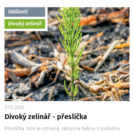
Události
Divoký zelinář
21.11.2025
Divoký zelinář - přeslička
Přeslička rolní je vytrvalá, výtrusná bylina. V průběhu