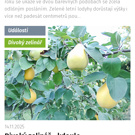
roku se ukáže ve dvou barevných podobách se zcela
odlišným posláním. Zelené letní lodyhy dorůstají výšky i
více než padesát centimetrů jsou…
Události
Divoký zelinář
14.11.2025