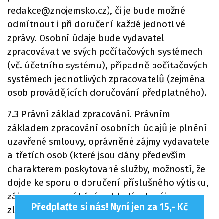
redakce@znojemsko.cz), či je bude možné
odmítnout i při doručení každé jednotlivé
zprávy. Osobní údaje bude vydavatel
zpracovávat ve svých počítačových systémech
(vč. účetního systému), případně počítačových
systémech jednotlivých zpracovatelů (zejména
osob provádějících doručování předplatného).
7.3 Právní základ zpracování. Právním
základem zpracování osobních údajů je plnění
uzavřené smlouvy, oprávněné zájmy vydavatele
a třetích osob (které jsou dány především
charakterem poskytované služby, možností, že
dojde ke sporu o doručení příslušného výtisku,
zájmem na vymáhání pohledávek, zájmem na
Předplaťte si nás! Nyní jen za 15,- Kč
zlepšování služeb vydavatele a bezpečnosti