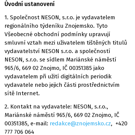
Úvodní ustanovení
1. Společnost NESON, s.r.o. je vydavatelem
regionálního týdeníku Znojemsko. Tyto
Všeobecné obchodní podmínky upravují
smluvní vztah mezi uživatelem tištěných titulů
vydavatelství NESON s.r.o. a společností
NESON, s.r.o. se sídlem Mariánské náměstí
965/6, 669 02 Znojmo, IČ 00351385 jako
vydavatelem při užití digitálních periodik
vydavatele nebo jejich části prostřednictvím
sítě Internet.
2. Kontakt na vydavatele: NESON, s.r.o.,
Mariánské náměstí 965/6, 669 02 Znojmo, IČ
00351385, e-mail:
redakce@znojemsko.cz
, +420
777 706 064