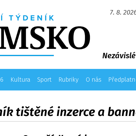
7. 8. 202
Nezávislé
26
Kultura
Sport
Rubriky
O nás
Předplatn
ík tištěné inzerce a ban