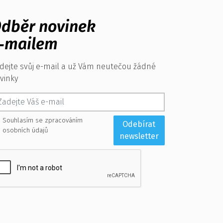
dběr novinek
‑mailem
dejte svůj e-mail a už Vám neutečou žádné
vinky
Souhlasím se zpracováním
Odebírat
osobních údajů
newsletter