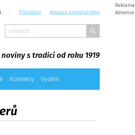
Reklama
6
|
Přihlášení
Aktivace předplatného
Adsense
 noviny s tradicí od roku 1919
é
Kontakty
Vydání
nerů