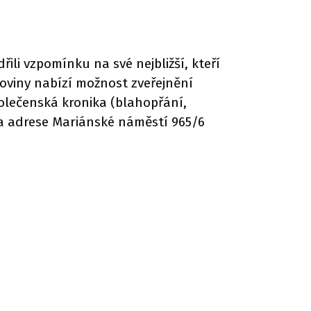
li vzpomínku na své nejbližší, kteří
oviny nabízí možnost zveřejnění
olečenská kronika (blahopřání,
a adrese Mariánské náměstí 965/6