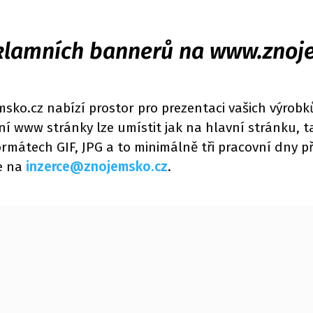
klamních bannerů na www.znoj
sko.cz nabízí prostor pro prezentaci vašich výrobk
 www stránky lze umístit jak na hlavní stránku, tak
rmátech GIF, JPG a to minimálně tři pracovní dny p
e na
inzerce@znojemsko.cz
.