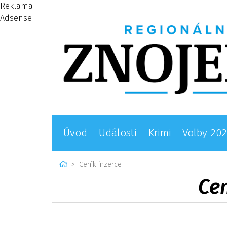
Reklama
Adsense
Úvod
Události
Krimi
Volby 20
Home
Ceník inzerce
Cen