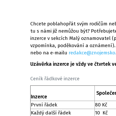
Chcete poblahopřát svým rodičům nebo
tu s námi již nemůžou být? Potřebuje
inzerce v sekcích Malý oznamovatel (
vzpomínka, poděkování a oznámení). 
nebo na e-mailu
redakce@znojemsko.
Uzávěrka inzerce je vždy ve čtvrtek v
Ceník řádkové inzerce
Společen
Inzerce
První řádek
80 Kč
Každý další řádek
10 Kč