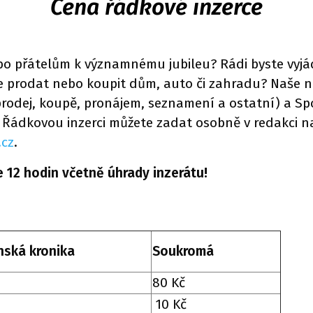
Cena řádkové inzerce
 přátelům k významnému jubileu? Rádi byste vyjádři
te prodat nebo koupit dům, auto či zahradu? Naše n
prodej, koupě, pronájem, seznamení a ostatní) a Sp
Řádkovou inzerci můžete zadat osobně v redakci n
cz
.
e 12 hodin včetně úhrady inzerátu!
ská kronika
Soukromá
80 Kč
10 Kč