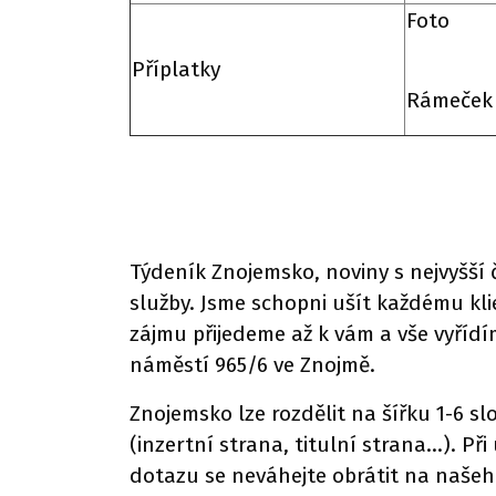
Foto
Příplatky
Rámeček
Týdeník Znojemsko, noviny s nejvyšší 
služby. Jsme schopni ušít každému kl
zájmu přijedeme až k vám a vše vyříd
náměstí 965/6 ve Znojmě.
Znojemsko lze rozdělit na šířku 1-6 s
(inzertní strana, titulní strana…). P
dotazu se neváhejte obrátit na naše