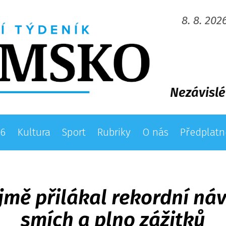
8. 8. 202
Nezávislé
26
Kultura
Sport
Rubriky
O nás
Předplatn
mě přilákal rekordní náv
smích a plno zážitků