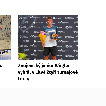
nu
Znojemský junior Wirgler
ů
vyhrál v Litvě čtyři turnajové
tituly