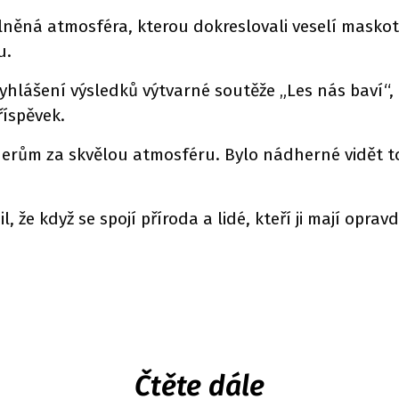
lněná atmosféra, kterou dokreslovali veselí masko
u.
hlášení výsledků výtvarné soutěže „Les nás baví“, k
íspěvek.
rům za skvělou atmosféru. Bylo nádherné vidět tol
 že když se spojí příroda a lidé, kteří ji mají oprav
Čtěte dále