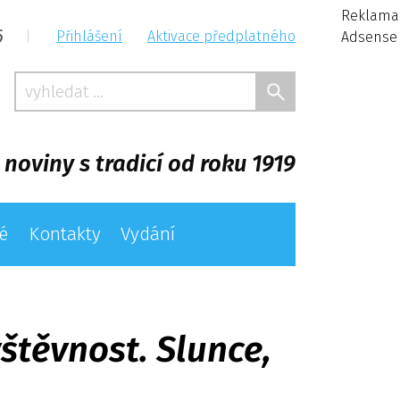
Reklama
6
|
Přihlášení
Aktivace předplatného
Adsense
 noviny s tradicí od roku 1919
é
Kontakty
Vydání
štěvnost. Slunce,