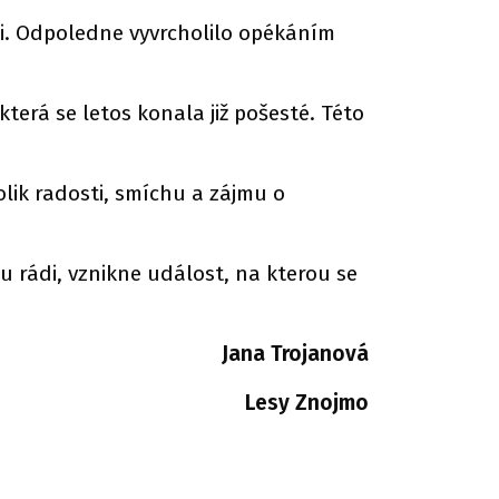
ti. Odpoledne vyvrcholilo opékáním
terá se letos konala již pošesté. Této
ik radosti, smíchu a zájmu o
du rádi, vznikne událost, na kterou se
Jana Trojanová
Lesy Znojmo