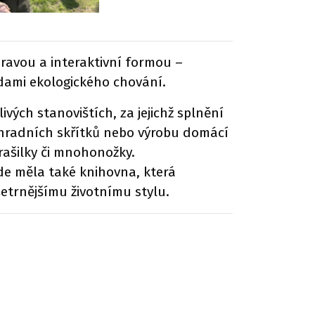
ravou a interaktivní formou –
adami ekologického chování.
vých stanovištích, za jejichž splnění
ahradních skřítků nebo výrobu domácí
trašilky či mnohonožky.
de měla také knihovna, která
šetrnějšímu životnímu stylu.