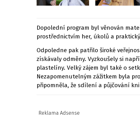
Dopolední program byl věnován mateř
prostřednictvím her, úkolů a praktic
Odpoledne pak patřilo široké veřejnost
získávaly odměny. Vyzkoušely si např
plastelíny. Velký zájem byl také o set
Nezapomenutelným zážitkem byla pro m
připomněla, že sdílení a půjčování kn
Reklama Adsense