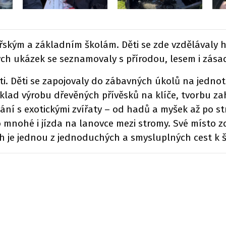
ským a základním školám. Děti se zde vzdělávaly h
kých ukázek se seznamovaly s přírodou, lesem i zás
i. Děti se zapojovaly do zábavných úkolů na jednotli
íklad výrobu dřevěných přívěsků na klíče, tvorbu z
kání s exotickými zvířaty – od hadů a myšek až po s
nohé i jízda na lanovce mezi stromy. Své místo z
ih je jednou z jednoduchých a smysluplných cest k 