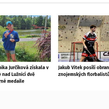
ika Jurčíková získala v
Jakub Vitek posílí obra
 nad Lužnicí dvě
znojemských florbalist
rné medaile