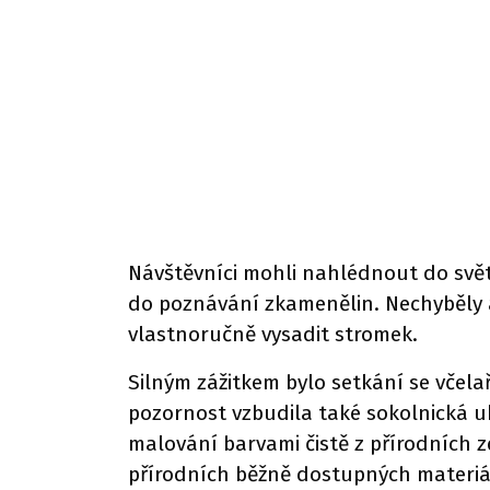
Návštěvníci mohli nahlédnout do světa
do poznávání zkamenělin. Nechyběly a
vlastnoručně vysadit stromek.
Silným zážitkem bylo setkání se včela
pozornost vzbudila také sokolnická uká
malování barvami čistě z přírodních z
přírodních běžně dostupných materiá