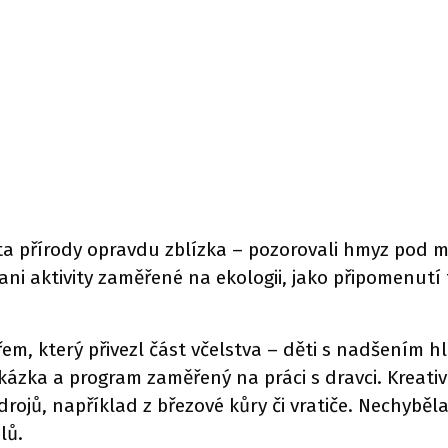
 přírody opravdu zblízka – pozorovali hmyz pod mik
ni aktivity zaměřené na ekologii, jako připomenutí
řem, který přivezl část včelstva – děti s nadšením h
zka a program zaměřený na práci s dravci. Kreativní 
drojů, například z březové kůry či vratiče. Nechybě
lů.