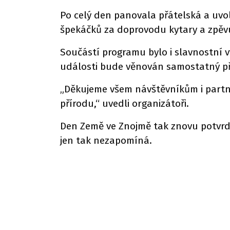
Po celý den panovala přátelská a uvo
špekáčků za doprovodu kytary a zpěv
Součástí programu bylo i slavnostní vy
události bude věnován samostatný př
„Děkujeme všem návštěvníkům i partne
přírodu,“ uvedli organizátoři.
Den Země ve Znojmě tak znovu potvrdil,
jen tak nezapomíná.