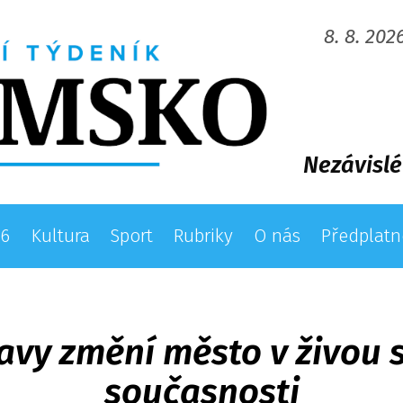
8. 8. 202
Nezávislé
26
Kultura
Sport
Rubriky
O nás
Předplatn
vy změní město v živou s
současnosti