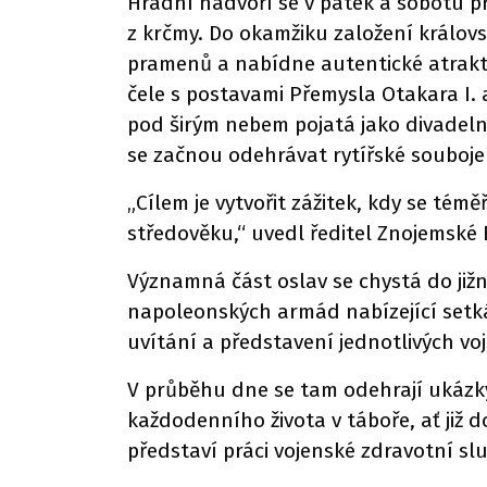
Hradní nádvoří se v pátek a sobotu p
z krčmy. Do okamžiku založení králov
pramenů a nabídne autentické atrakti
čele s postavami Přemysla Otakara I.
pod širým nebem pojatá jako divadelní
se začnou odehrávat rytířské souboje
„Cílem je vytvořit zážitek, kdy se témě
středověku,“ uvedl ředitel Znojemské 
Významná část oslav se chystá do jižn
napoleonských armád nabízející setká
uvítání a představení jednotlivých voj
V průběhu dne se tam odehrají ukázky 
každodenního života v táboře, ať ji
představí práci vojenské zdravotní slu