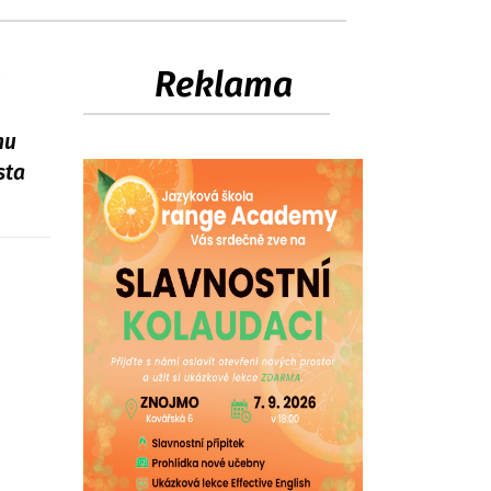
Reklama
h
mu
sta