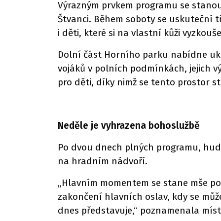
Výrazným prvkem programu se stanou 
Štvanci. Během soboty se uskuteční třik
i děti, které si na vlastní kůži vyzko
Dolní část Horního parku nabídne ukáz
vojáků v polních podmínkách, jejich v
pro děti, díky nimž se tento prostor 
Neděle je vyhrazena bohoslužbě
Po dvou dnech plných programu, hudby 
na hradním nádvoří.
„Hlavním momentem se stane mše pod 
zakončení hlavních oslav, kdy se můž
dnes představuje,“ poznamenala mís