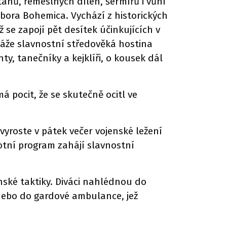
anů, řemeslných dílen, šermířů i vůní
bora Bohemica. Vychází z historických
se zapojí pět desítek účinkujících v
áže slavnostní středověká hostina
y, tanečníky a kejklíři, o kousek dál
má pocit, že se skutečně ocitl ve
yroste v pátek večer vojenské ležení
otní program zahájí slavnostní
enské taktiky. Diváci nahlédnou do
nebo do gardové ambulance, jež