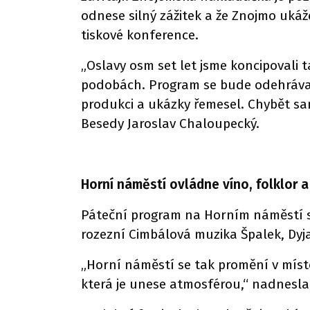
odnese silný zážitek a že Znojmo ukáže
tiskové konference.
„Oslavy osm set let jsme koncipovali
podobách. Program se bude odehrávat
produkci a ukázky řemesel. Chybět sa
Besedy Jaroslav Chaloupecký.
Horní náměstí ovládne víno, folklor 
Páteční program na Horním náměstí s
rozezní Cimbálová muzika Špalek, Dyj
„Horní náměstí se tak promění v místo
která je unese atmosférou,“ nadnesl