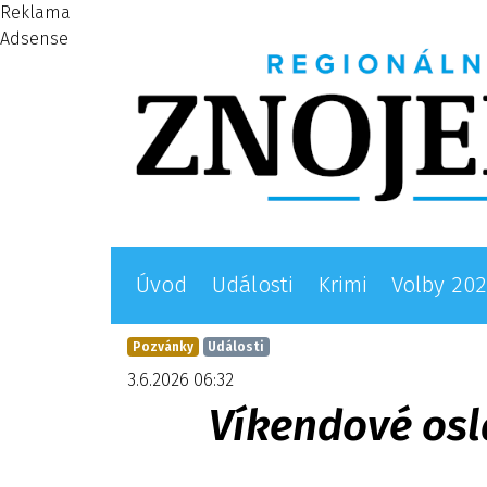
Reklama
Adsense
Úvod
Události
Krimi
Volby 20
Pozvánky
Události
3.6.2026 06:32
Víkendové osla