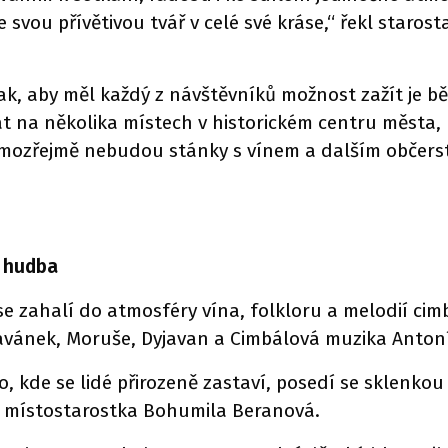
 svou přívětivou tvář v celé své kráse,“ řekl staro
 tak, aby měl každý z návštěvníků možnost zažít je
 na několika místech v historickém centru města,
mozřejmě nebudou stánky s vínem a dalším občerst
a hudba
e zahalí do atmosféry vína, folkloru a melodií ci
avánek, Moruše, Dyjavan a Cimbálová muzika Anton
, kde se lidé přirozeně zastaví, posedí se sklenkou
a místostarostka Bohumila Beranová.