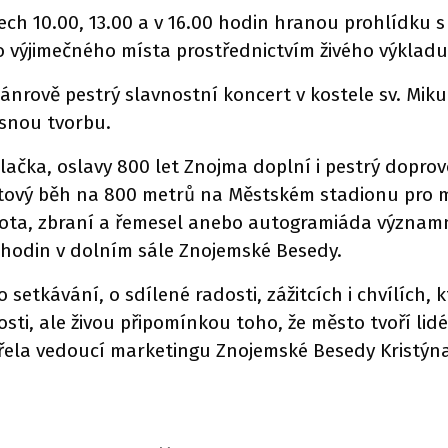
sech 10.00, 13.00 a v 16.00 hodin hranou prohlídku
 výjimečného místa prostřednictvím živého výkladu 
žánrově pestrý slavnostní koncert v kostele sv. Mi
snou tvorbu.
lačka, oslavy 800 let Znojma doplní i pestrý dopro
fetový běh na 800 metrů na Městském stadionu pro m
vota, zbraní a řemesel anebo autogramiáda významn
 hodin v dolním sále Znojemské Besedy.
etkávání, o sdílené radosti, zážitcích i chvílích, k
sti, ale živou připomínkou toho, že město tvoří lidé
řela vedoucí marketingu Znojemské Besedy Kristýna