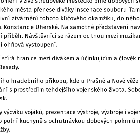
romění v živé středověké městečko plné dobových st
ského města přenese diváky inscenace souboru Tam
vní ztvárnění tohoto klíčového okamžiku, do něhož 
 a Konstancie Uherské. Na samotné představení nav
 příběh. Návštěvníci se rázem ocitnou mezi muzikant
 i ohňová vystoupení.
ř stírá hranice mezi divákem a účinkujícím a člověk 
Besedy.
ího hradebního příkopu, kde u Prašné a Nové věže v
ní s prostředím tehdejšího vojenského života. Sob
sk.
výcviku vojáků, prezentace výstroje, výzbroje i voj
ž do polní kuchyně s ochutnávkou dobových pokrmů 
žby.