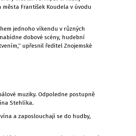
sta města František Koudela v úvodu
 během jednoho víkendu v různých
 nabídne dobové scény, hudební
vením,“ upřesnil ředitel Znojemské
mbálové muziky. Odpoledne postupně
ína Stehlíka.
 vína a zaposlouchají se do hudby,