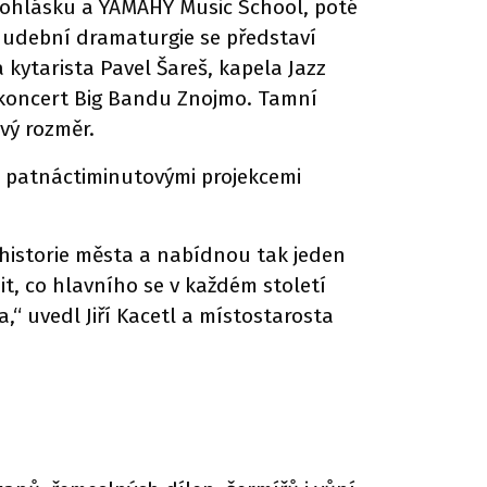
ibohlásku a YAMAHY Music School, poté
hudební dramaturgie se představí
 kytarista Pavel Šareš, kapela Jazz
 koncert Big Bandu Znojmo. Tamní
vý rozměr.
n patnáctiminutovými projekcemi
 historie města a nabídnou tak jeden
t, co hlavního se v každém století
“ uvedl Jiří Kacetl a místostarosta