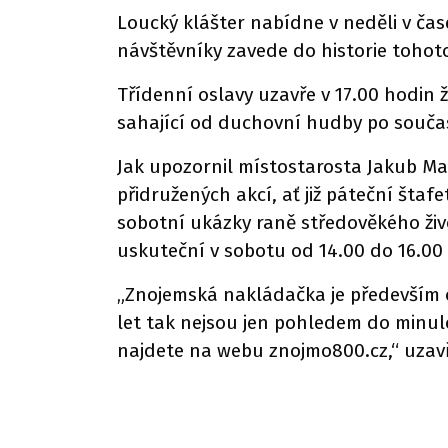
Loucký klášter nabídne v neděli v ča
návštěvníky zavede do historie tohoto
Třídenní oslavy uzavře v 17.00 hodin 
sahající od duchovní hudby po souča
Jak upozornil místostarosta Jakub Ma
přidružených akcí, ať již páteční šta
sobotní ukázky raně středověkého ži
uskuteční v sobotu od 14.00 do 16.00
„Znojemská nakládačka je především o s
let tak nejsou jen pohledem do minulo
najdete na webu znojmo800.cz,“ uzav