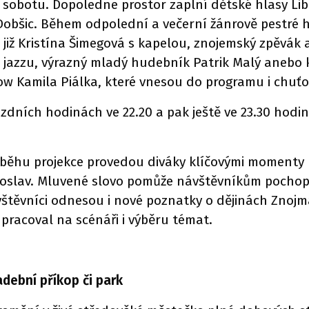
v sobotu. Dopoledne prostor zaplní dětské hlasy L
Dobšic. Během odpolední a večerní žánrově pestré 
 již Kristína Šimegová s kapelou, znojemský zpěvák a
m jazzu, výrazný mladý hudebník Patrik Malý anebo
w Kamila Piálka, které vnesou do programu i chuťo
ozdních hodinách ve 22.20 a pak ještě ve 23.30 hodi
říběhu projekce provedou diváky klíčovými momenty
ch oslav. Mluvené slovo pomůže návštěvníkům pochopi
štěvníci odnesou i nové poznatky o dějinách Znojma,
upracoval na scénáři i výběru témat.
dební příkop či park