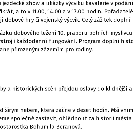
jezdecké show a ukázky výcviku kavalerie v podání
rát, a to v 11.00, 14.00 a v 17.00 hodin. Pořadatelé 
ušejí dobové hry či vojenský výcvik. Celý zážitek dop
ku dobového ležení 10. praporu polních myslivců pl
ýstroj i každodenní fungování. Program doplní histo
stane přirozeným zázemím pro rodiny.
a historických scén přejdou oslavy do klidnější a 
širým nebem, která začne v deset hodin. Mši vním
eme společně zastavit, ohlédnout za historií města
tostarostka Bohumila Beranová.