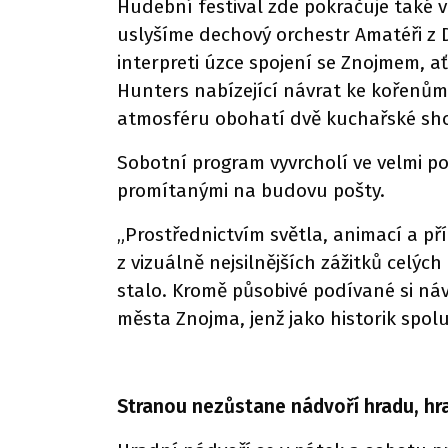
Hudební festival zde pokračuje také 
uslyšíme dechový orchestr Amatéři z 
interpreti úzce spojení se Znojmem, ať
Hunters nabízející návrat ke kořenů
atmosféru obohatí dvě kuchařské sho
Sobotní program vyvrcholí ve velmi p
promítanými na budovu pošty.
„Prostřednictvím světla, animací a p
z vizuálně nejsilnějších zážitků celý
stalo. Kromě působivé podívané si náv
města Znojma, jenž jako historik spol
Stranou nezůstane nádvoří hradu, hra