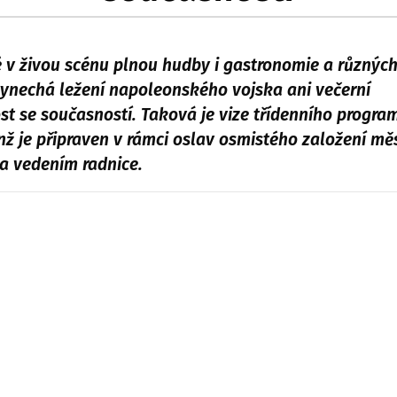
v živou scénu plnou hudby i gastronomie a různýc
vynechá ležení napoleonského vojska ani večerní
ost se současností. Taková je vize třídenního progra
 je připraven v rámci oslav osmistého založení mě
a vedením radnice.