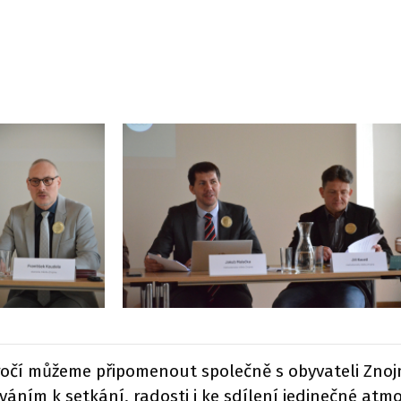
ročí můžeme připomenout společně s obyvateli Znojm
áním k setkání, radosti i ke sdílení jedinečné atmo