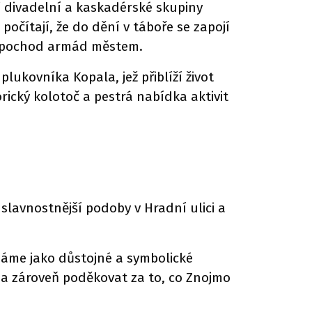
 divadelní a kaskadérské skupiny
počítají, že do dění v táboře se zapojí
lní pochod armád městem.
ukovníka Kopala, jež přiblíží život
rický kolotoč a pestrá nabídka aktivit
slavnostnější podoby v Hradní ulici a
áme jako důstojné a symbolické
 a zároveň poděkovat za to, co Znojmo