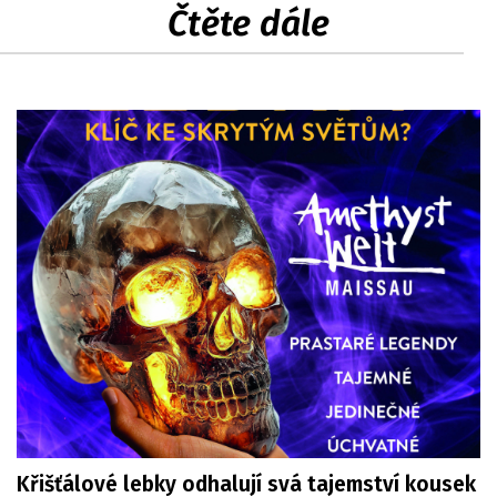
Čtěte dále
Křišťálové lebky odhalují svá tajemství kousek