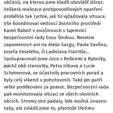
občanů, na kterou jsme kladli obzvlášť důraz.
Veškerá realizace protipovodňových opatření
proběhla tak rychle, jak to vyžadovala situace.
Vše koordinoval vedoucí životního prostředí
Kamil Raboň v součinnosti s tajemnicí
bezpečnostní rady Evou Širokou. Nesmím
zapomenout ani na Aleše Sargu, Pavla Vavřinu,
Josefa Veselého, či Ladislava Františe…
Spolupracovali jsme úzce s Rešicemi a Rybníky,
jejichž obě starostky, Petra Jílková a Lucie
Scheinerová, se účastnily pracovních porad a
byly celý víkend v pohotovosti. Také jim patří
velké poděkování za pomoc. Bezpečnostní rada
pak monitorovala situaci ve všech okolních
obcích. Stromy sice padaly, lidé možná únavou
taky, ale zvládli jsme to, přestože třetímu