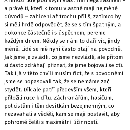
A mnozí lidé jsou svým vlastním negativismem –
a právě ti, kteří k tomu vlastně mají nejméně
důvodů – zahlceni až trochu příliš, zatímco by
si měli hrdě odpovědět, že se s tím špatným, a
dokonce částečně i s úspěchem, pereme
každým dnem. Někdy se nám to daří víc, jindy
méně. Lidé se mě nyní často ptají na povodně.
Jak jsme je zvládli, co jsme nezvládli, ale přitom
si často zdráhají přiznat, že jsme bojovali se ctí.
Tak i já v této chvíli musím říct, že s povodněmi
jsme se popasovali tak, že se nemáme zač
stydět. Dík ale patří především všem, kteří
přiložili ruce k dílu. Záchranářům, hasičům,
policistům i těm desítkám bezejmenným, co
nezaváhali a věděli, kam se mají postavit, aby
pohromě čelili s maximální účinností.