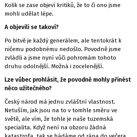
Kolik se zase objeví kritiků, že to či ono jsme
mohli udělat lépe.
A objevili se takoví?
Po bitvě je každý generálem, ale tentokrát k
ničemu podobnému nedošlo. Povodně jsme
zvládli a jsme nyní vůči pohromám tohoto
druhu odolnější. Možná i zocelenější.
Lze vůbec prohlásit, že povodně mohly přinést
něco užitečného?
Český národ má jednu zvláštní vlastnost.
Netuším, jak jsou na to v tomhle směru ve
světě, ale vím, že tohle je naše tuzemská
specialita. Když není na obzoru žádná
katastrofa, tak se hádáme od rána do večera.