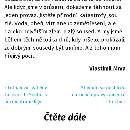
Ale když jsme v průseru, dokážeme táhnout za
jeden provaz. Jistěže přírodní katastrofy jsou
zlé. Voda, oheň, vítr anebo zemětřesení, ale
daleko největším zlem je zlý soused. A my jsme
během těch několika dnů, kdy pršelo, prokázali,
že dobrými sousedy být umíme. A z toho mám
hřejivý pocit.
Vlastimil Mrva
<
Fotbalový svátek v
Stavbaři se pustili do
Tasovicích: Souboj s
náročné opravy zámecké
lídrem druhé ligy
střechy
>
Čtěte dále