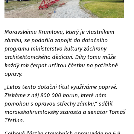
Moravskému Krumlovu, který je vlastníkem
zámku, se podařilo zapojit do dotačního
programu ministerstva kultury záchrany
architektonického dědictví. Díky tomu může
každý rok čerpat určitou částku na potřebné
opravy.
„Letos tento dotační titul využíváme poprvé.
Získáme z něj 800 000 korun, které nám
pomohou s opravou střechy zámku,“ sdělil
moravskokrumlovský starosta a senátor Tomáš
Třetina.
Celková částka stavebních oprav vyjde na 6,9