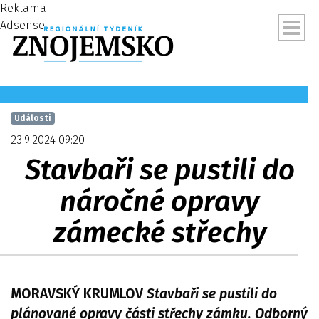
Reklama
Adsense
Události
23.9.2024 09:20
Stavbaři se pustili do
náročné opravy
zámecké střechy
ubmenu
MORAVSKÝ KRUMLOV
Stavbaři se pustili do
plánované opravy části střechy zámku. Odborný