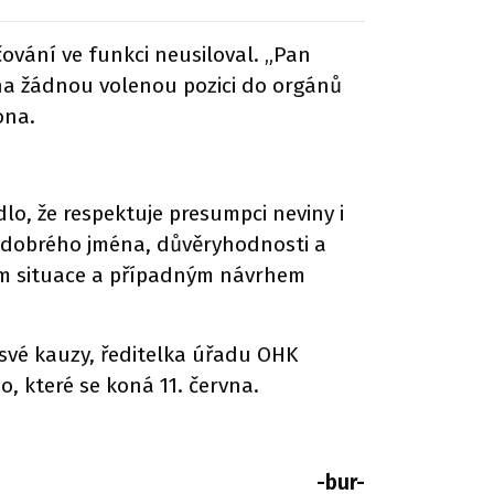
vání ve funkci neusiloval. „Pan
 na žádnou volenou pozici do orgánů
ona.
o, že respektuje presumpci neviny i
 dobrého jména, důvěryhodnosti a
ím situace a případným návrhem
 své kauzy, ředitelka úřadu OHK
, které se koná 11. června.
-bur-