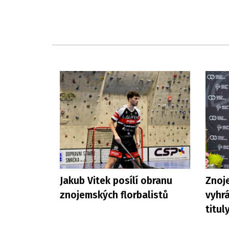
Jakub Vitek posílí obranu
Znoje
znojemských florbalistů
vyhrá
titul