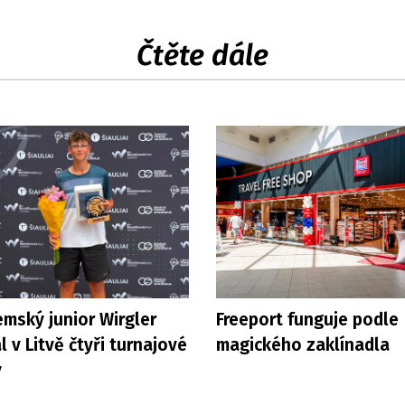
Čtěte dále
mský junior Wirgler
Freeport funguje podle
l v Litvě čtyři turnajové
magického zaklínadla
y