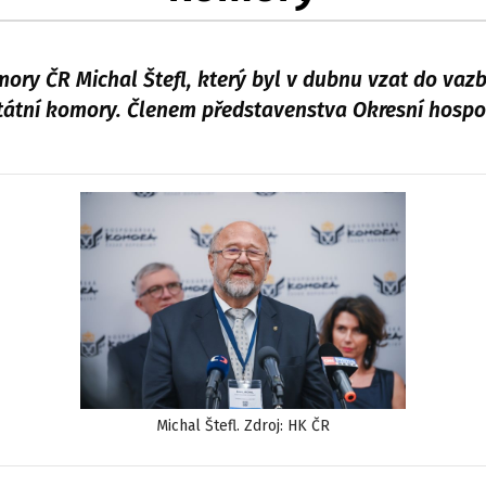
ory ČR Michal Štefl, který byl v dubnu vzat do vaz
státní komory. Členem představenstva Okresní hosp
Michal Štefl. Zdroj: HK ČR