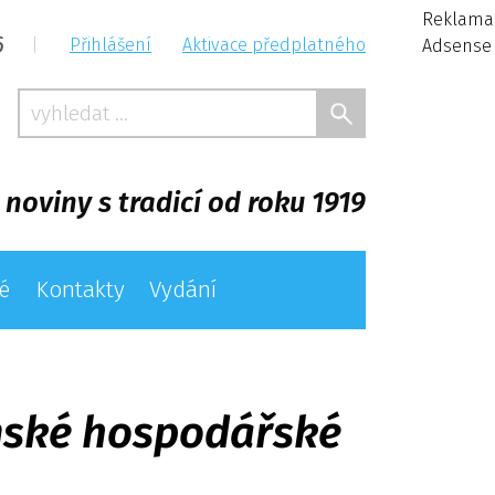
Reklama
6
|
Přihlášení
Aktivace předplatného
Adsense
 noviny s tradicí od roku 1919
é
Kontakty
Vydání
emské hospodářské