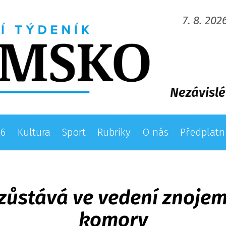
7. 8. 202
Nezávislé
26
Kultura
Sport
Rubriky
O nás
Předplatn
l zůstává ve vedení znoj
komory