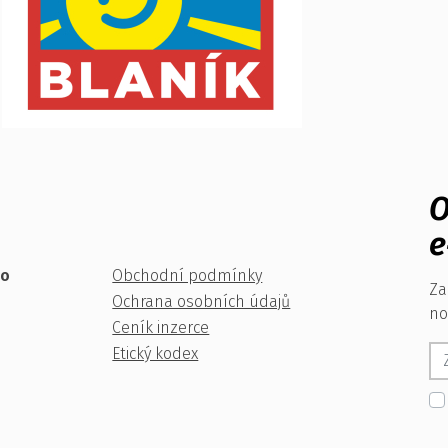
O
e
ko
Obchodní podmínky
Za
Ochrana osobních údajů
no
Ceník inzerce
Etický kodex