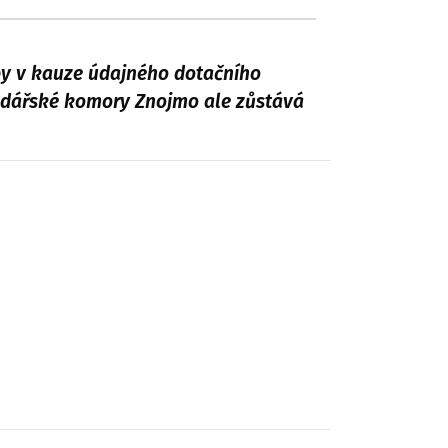
by v kauze údajného dotačního
odářské komory Znojmo ale zůstává