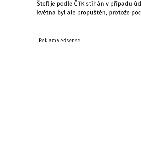
Štefl je podle ČTK stíhán v případu ú
května byl ale propuštěn, protože pod
Reklama Adsense