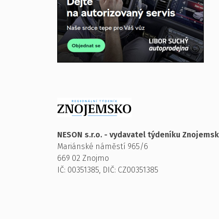
NESON s.r.o. - vydavatel týdeníku Znojems
Mariánské náměstí 965/6
669 02 Znojmo
IČ: 00351385, DIČ: CZ00351385