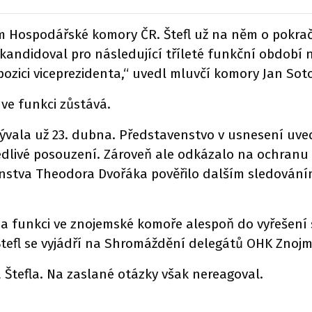
 Hospodářské komory ČR. Štefl už na něm o pokračo
ekandidoval pro následující tříleté funkční období
ozici viceprezidenta,“ uvedl mluvčí komory Jan Sot
 ve funkci zůstává.
vala už 23. dubna. Představenstvo v usnesení uvedl
edlivé posouzení. Zároveň ale odkázalo na ochranu
enstva Theodora Dvořáka pověřilo dalším sledován
 na funkci ve znojemské komoře alespoň do vyřešení
tefl se vyjádří na Shromáždění delegátů OHK Znojmo
 Štefla. Na zaslané otázky však nereagoval.