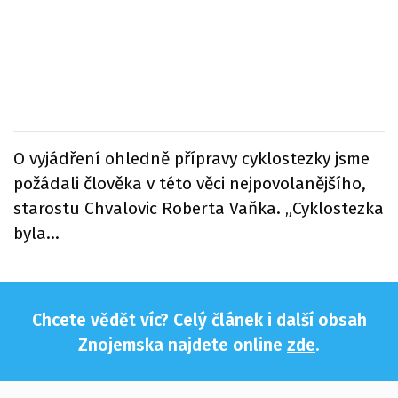
O vyjádření ohledně přípravy cyklostezky jsme
požádali člověka v této věci nejpovolanějšího,
starostu Chvalovic Roberta Vaňka. „Cyklostezka
byla...
Chcete vědět víc? Celý článek i další obsah
Znojemska najdete online
zde
.