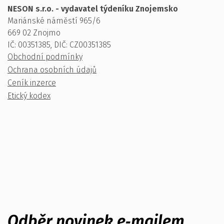
NESON s.r.o. - vydavatel týdeníku Znojemsko
Mariánské náměstí 965/6
669 02 Znojmo
IČ: 00351385, DIČ: CZ00351385
Obchodní podmínky
Ochrana osobních údajů
Ceník inzerce
Etický kodex
Odběr novinek e‑mailem