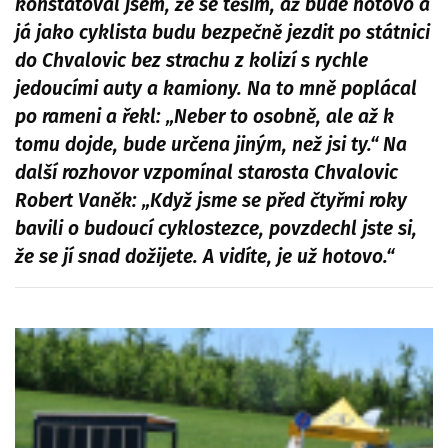
konstatoval jsem, že se těším, až bude hotovo a
já jako cyklista budu bezpečně jezdit po státnici
do Chvalovic bez strachu z kolizí s rychle
jedoucími auty a kamiony. Na to mně poplácal
po rameni a řekl: „Neber to osobně, ale až k
tomu dojde, bude určena jiným, než jsi ty.“ Na
další rozhovor vzpomínal starosta Chvalovic
Robert Vaněk: „Když jsme se před čtyřmi roky
bavili o budoucí cyklostezce, povzdechl jste si,
že se jí snad dožijete. A vidíte, je už hotovo.“