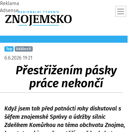
Reklama
Adsense
Top
Události
6.6.2026 19:21
Přestřižením pásky
práce nekončí
Když jsem tak před patnácti roky diskutoval s
ubmenu
šéfem znojemské Správy a údržby silnic
Zdeňkem Komůrkou na téma obchvatu Znojma,