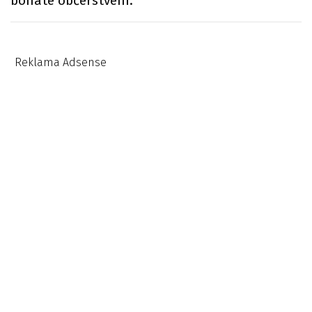
bohaté občerstvení.
Reklama Adsense