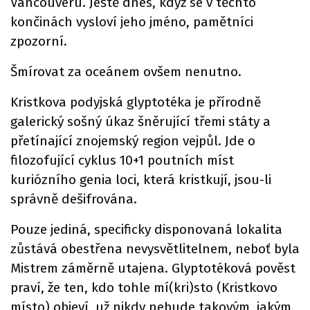
Vancouveru. Ještě dnes, když se v těchto
končinách vysloví jeho jméno, pamětníci
zpozorní.
Šmírovat za oceánem ovšem nenutno.
Kristkova podyjská glyptotéka je přírodně
galerický sošný úkaz šněrující třemi státy a
přetínající znojemský region vejpůl. Jde o
filozofující cyklus 10+1 poutních míst
kuriózního genia loci, která kristkují, jsou-li
správně dešifrována.
Pouze jediná, specificky disponovaná lokalita
zůstává obestřena nevysvětlitelnem, neboť byla
Mistrem záměrně utajena. Glyptotéková pověst
praví, že ten, kdo tohle mí(kri)sto (Kristkovo
místo) objeví, už nikdy nebude takovým, jakým