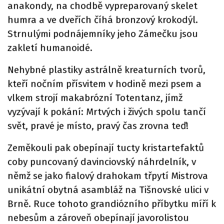
anakondy, na chodbě vypreparovaný skelet
humra a ve dveřích číhá bronzový krokodýl.
Strnulými podnájemníky jeho Zámečku jsou
zakletí humanoidé.
Nehybné plastiky astrálně kreaturních tvorů,
kteří nočním přísvitem v hodině mezi psem a
vlkem strojí makabrózní Totentanz, jímž
vyzývají k pokání: Mrtvých i živých spolu tančí
svět, pravé je místo, pravý čas zrovna teď!
Zeměkouli pak obepínají tucty kristartefaktů
coby puncovaný davinciovský náhrdelník, v
němž se jako fialový drahokam třpytí Mistrova
unikátní obytná asambláž na Tišnovské ulici v
Brně. Ruce tohoto grandiózního příbytku míří k
nebesům a zároveň obepínají javorolistou