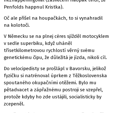
Penfolds happnul Kristka).
Oč ale přišel na houpačkách, to si vynahradil
na kolotoči.
V Německu se na plnej céres sjížděl motocyklem
v sedle superbiku, když uháněl
třísetkilometrovou rychlostí věrný svému
genetickému čipu, že důležitá je jízda, nikoli cíl.
Do velocipedisty se prošlápl v Bavorsku, jelikož
fyzičku si natrénoval úprkem z Těžkoslovenska
spoutaného okupačními otěžemi. Bylo mu
pětadvacet a zápřažnému postroji se vzepřel,
protože kdyby ho zde ustájili, socialisticky by
zcepeněl.