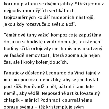
korunu platanu se dvěma jablky. Střeží jednu z
nejpodivuhodnějších vertikálních
trojrozměrných koláží hudebních nástrojů,
jakou kdy rozezvučelo světlo Boží.
Téměř dvě tuny vážící kompozice je zapuštěna
do jícnu schodiště uvnitř domu. Její existenční
hodiny sčítá orlojovitý mechanismus ukotvený
ve fasádě nemovitosti, která zpomaluje nejen
čas, ale i kroky kolemjdoucích.
Fanaticky důsledný Leonardo da Vinci tajně v
márnici porcoval nebožtíky, aby se jim dostal
pod kůži. Poněvadž uměl, pátral i tam, kde
neměl, aby věděl. Neposedně artikulovatelný
chlapík – měnící Podhradí k surreálnému
obrazu svému – též kristempluje svým