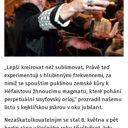
„Lepší kreírovat než sublimovat. Právě teď
experimentuji s hlubinnými frekvencemi, za
nimiž se spouštím puklinou zemské kůry k
Héfaistovu žhnoucímu magmatu, které pohání
perpetuální sisyfovský orloj,“ prozradil našemu
listu s kejklířskou jiskrou v oku jubilant.
Nezaškatulkovatelným se stal 8. května v pět
hodin ráno válečného roku třiačtyřicet, kdy