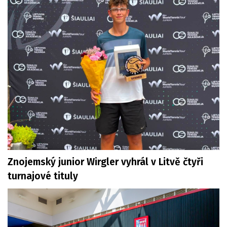
Znojemský junior Wirgler vyhrál v Litvě čtyři
turnajové tituly