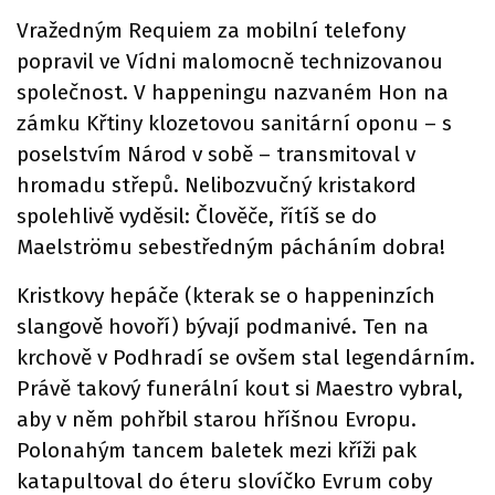
Vražedným Requiem za mobilní telefony
popravil ve Vídni malomocně technizovanou
společnost. V happeningu nazvaném Hon na
zámku Křtiny klozetovou sanitární oponu – s
poselstvím Národ v sobě – transmitoval v
hromadu střepů. Nelibozvučný kristakord
spolehlivě vyděsil: Člověče, řítíš se do
Maelströmu sebestředným pácháním dobra!
Kristkovy hepáče (kterak se o happeninzích
slangově hovoří) bývají podmanivé. Ten na
krchově v Podhradí se ovšem stal legendárním.
Právě takový funerální kout si Maestro vybral,
aby v něm pohřbil starou hříšnou Evropu.
Polonahým tancem baletek mezi kříži pak
katapultoval do éteru slovíčko Evrum coby