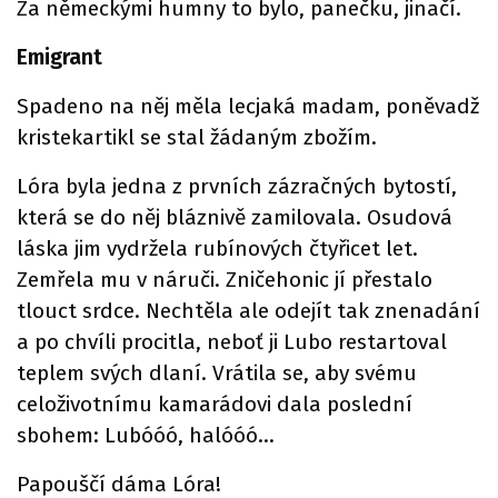
Za německými humny to bylo, panečku, jinačí.
Emigrant
Spadeno na něj měla lecjaká madam, poněvadž
kristekartikl se stal žádaným zbožím.
Lóra byla jedna z prvních zázračných bytostí,
která se do něj bláznivě zamilovala. Osudová
láska jim vydržela rubínových čtyřicet let.
Zemřela mu v náruči. Zničehonic jí přestalo
tlouct srdce. Nechtěla ale odejít tak znenadání
a po chvíli procitla, neboť ji Lubo restartoval
teplem svých dlaní. Vrátila se, aby svému
celoživotnímu kamarádovi dala poslední
sbohem: Lubóóó, halóóó…
Papouščí dáma Lóra!