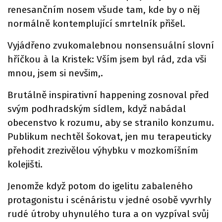
renesančním nosem všude tam, kde by o něj
normálně kontemplující smrtelník přišel.
Vyjádřeno zvukomalebnou nonsensuální slovní
hříčkou à la Kristek: Vším jsem byl rád, zda vši
mnou, jsem si nevšim,.
Brutálně inspirativní happening zosnoval před
svým podhradským sídlem, když nabádal
obecenstvo k rozumu, aby se stranilo konzumu.
Publikum nechtěl šokovat, jen mu terapeuticky
přehodit zrezivělou výhybku v mozkomíšním
kolejišti.
Jenomže když potom do igelitu zabaleného
protagonistu i scénáristu v jedné osobě vyvrhly
rudé útroby uhynulého tura a on vyzpíval svůj