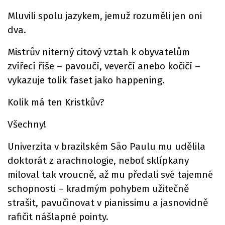
Mluvili spolu jazykem, jemuž rozuměli jen oni
dva.
Mistrův niterný citový vztah k obyvatelům
zvířecí říše – pavoučí, veverčí anebo kočičí –
vykazuje tolik faset jako happening.
Kolik má ten Kristkův?
Všechny!
Univerzita v brazilském São Paulu mu udělila
doktorát z arachnologie, neboť sklípkany
miloval tak vroucně, až mu předali své tajemné
schopnosti – kradmým pohybem užitečně
strašit, pavučinovat v pianissimu a jasnovidně
rafičit nášlapné pointy.