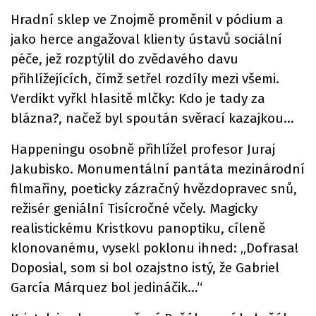
Hradní sklep ve Znojmě proměnil v pódium a
jako herce angažoval klienty ústavů sociální
péče, jež rozptýlil do zvědavého davu
přihlížejících, čímž setřel rozdíly mezi všemi.
Verdikt vyřkl hlasitě mlčky: Kdo je tady za
blázna?, načež byl spoután svěrací kazajkou…
Happeningu osobně přihlížel profesor Juraj
Jakubisko. Monumentální pantáta mezinárodní
filmařiny, poeticky zázračný hvězdopravec snů,
režisér geniální Tisícročné včely. Magicky
realistickému Kristkovu panoptiku, cíleně
klonovanému, vysekl poklonu ihned: „Dofrasa!
Doposial, som si bol ozajstno istý, že Gabriel
García Márquez bol jedináčik…“