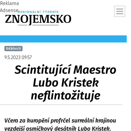
Reklama
Adsense
Události
9.5.2023 09:57
Scintitující Maestro
Lubo Kristek
neflintožituje
ubmenu
Včera za kuropění profrčel surreální krajinou
vezdejší osmičkový desátník Lubo Kristek.