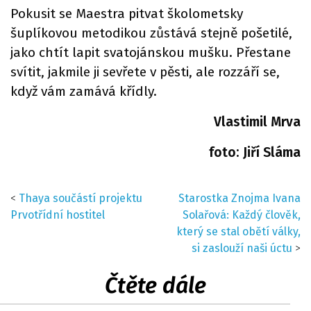
Pokusit se Maestra pitvat školometsky
šuplíkovou metodikou zůstává stejně pošetilé,
jako chtít lapit svatojánskou mušku. Přestane
svítit, jakmile ji sevřete v pěsti, ale rozzáří se,
když vám zamává křídly.
Vlastimil Mrva
foto: Jiří Sláma
<
Thaya součástí projektu
Starostka Znojma Ivana
Prvotřídní hostitel
Solařová: Každý člověk,
který se stal obětí války,
si zaslouží naši úctu
>
Čtěte dále