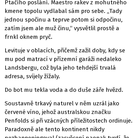
Ptačího poslání. Maestro rakev z mohutného
kmene topolu vydlabal sám pro sebe. „Tady
jednou spočinu a teprve potom si odpočinu,
zatím jsem ale muž činu,“ vysvětlil prostě a
frnkl oknem pryč.
Levituje v oblacích, přičemž zažil doby, kdy se
mu pod matrací v přízemní garáži nedaleko
Landsbergu, což byla jeho tehdejší trvalá
adresa, svíjely žížaly.
Do bot mu tekla voda a do duše záře hvězd.
Soustavně trkavý naturel v něm uzrál jako
červené víno, jehož australskou značku
Penfolds si při vzácných příležitostech ordinuje.
Paradoxně ale tento kontinent nikdy
nezhappeningoval (zasvěcení naopak tvrdí, že