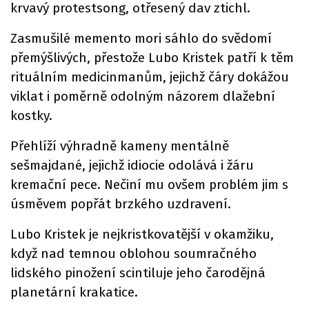
krvavý protestsong, otřesený dav ztichl.
Zasmušilé memento mori sáhlo do svědomí
přemýšlivých, přestože Lubo Kristek patří k těm
rituálním medicinmanům, jejichž čáry dokážou
viklat i poměrně odolným názorem dlažební
kostky.
Přehlíží výhradně kameny mentálně
sešmajdané, jejichž idiocie odolává i žáru
kremační pece. Nečiní mu ovšem problém jim s
úsměvem popřát brzkého uzdravení.
Lubo Kristek je nejkristkovatější v okamžiku,
když nad temnou oblohou soumračného
lidského pinožení scintiluje jeho čarodějná
planetární krakatice.