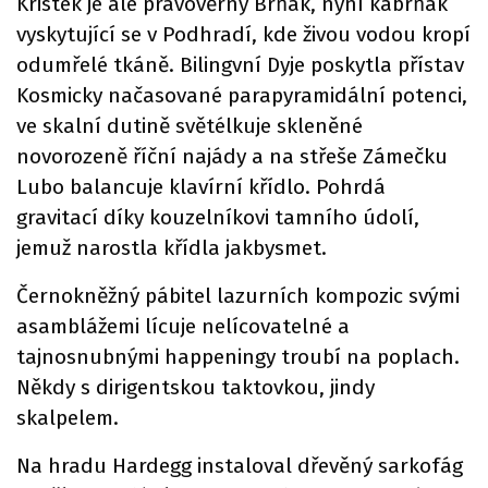
Kristek je ale pravověrný Brňák, nyní kabrňák
vyskytující se v Podhradí, kde živou vodou kropí
odumřelé tkáně. Bilingvní Dyje poskytla přístav
Kosmicky načasované parapyramidální potenci,
ve skalní dutině světélkuje skleněné
novorozeně říční najády a na střeše Zámečku
Lubo balancuje klavírní křídlo. Pohrdá
gravitací díky kouzelníkovi tamního údolí,
jemuž narostla křídla jakbysmet.
Černokněžný pábitel lazurních kompozic svými
asamblážemi lícuje nelícovatelné a
tajnosnubnými happeningy troubí na poplach.
Někdy s dirigentskou taktovkou, jindy
skalpelem.
Na hradu Hardegg instaloval dřevěný sarkofág