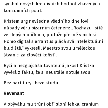
symbol nových kreativních hodnot zbavených
konzumních pout.
Kristemiurg nevšedna všedního dne loví
nápady věru bizarním čeřenem: „Rozhazuji sítě
ve slepých uličkách, protože přesně v nich si
Homo digitalis errantus plácá svá intelektuální
bludiště,“ vykreslil Maestro svou uměleckou
štvanici za člověčí kořistí.
Ryzí a nezglajchšaltovatelná jakost Kristka
vyvěrá z faktu, že si neustále notuje svou.
Bez partitury i beze studu.
Revenant
V obýváku mu trůní obří sloní lebka, cranium