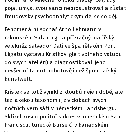
pojal úmysl svou šanci neprošustrovat a zůstat
freudovsky psychoanalytickým děj se co děj.
Fenomenální sochař Arno Lehmann v
rakouském Salzburgu a přízračný malířský
velekněz Salvador Dalí ve španělském Port
Lligatu vystavili Kristkovi glejt volného vstupu
do svých ateliérů a diagnostikovali jeho
nevšední talent pohotověji než šprechařský
kunstwelt.
Kristek se totiž vymkl z kloubů nejen době, ale
též jakékoli taxonomii již v dobách svých
nočních vernisáží v německém Landsbergu.
Sklízel kosmopolitní sukces v americkém San
Franciscu, turecké Burse či v kanadském