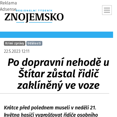
Reklama
Adsense
Krimi zprávy
Události
22.5.2023 12:11
Po dopravní nehodě u
Štítar zůstal řidič
zaklíněný ve voze
ubmenu
Krátce před polednem museli v neděli 21.
května hasiči vyprošťovat řidiče osobního