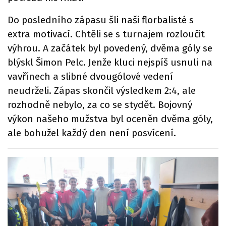
Do posledního zápasu šli naši florbalisté s
extra motivací. Chtěli se s turnajem rozloučit
výhrou. A začátek byl povedený, dvěma góly se
blýskl Šimon Pelc. Jenže kluci nejspíš usnuli na
vavřínech a slibné dvougólové vedení
neudrželi. Zápas skončil výsledkem 2:4, ale
rozhodně nebylo, za co se stydět. Bojovný
výkon našeho mužstva byl oceněn dvěma góly,
ale bohužel každý den není posvícení.