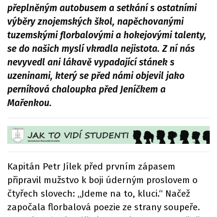
přeplněným autobusem a setkání s ostatními
výběry znojemských škol, napěchovanými
tuzemskými florbalovými a hokejovými talenty,
se do našich myslí vkradla nejistota. Z ní nás
nevyvedl ani lákavě vypadající stánek s
uzeninami, který se před námi objevil jako
perníková chaloupka před Jeníčkem a
Mařenkou.
Kapitán Petr Jílek před prvním zápasem
připravil mužstvo k boji úderným proslovem o
čtyřech slovech: „Jdeme na to, kluci.“ Načež
započala florbalová poezie ze strany soupeře.