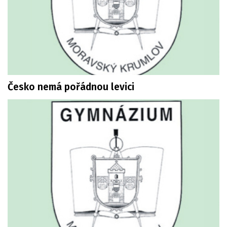
Česko nemá pořádnou levici