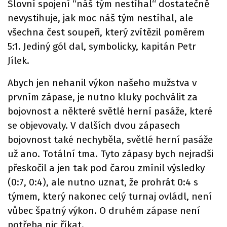
Slovní spojení “náš tým nestíhal“ dostatečně
nevystihuje, jak moc náš tým nestíhal, ale
všechna čest soupeři, který zvítězil poměrem
5:1. Jediný gól dal, symbolicky, kapitán Petr
Jílek.
Abych jen nehanil výkon našeho mužstva v
prvním zápase, je nutno kluky pochválit za
bojovnost a některé světlé herní pasáže, které
se objevovaly. V dalších dvou zápasech
bojovnost také nechyběla, světlé herní pasáže
už ano. Totální tma. Tyto zápasy bych nejradši
přeskočil a jen tak pod čarou zmínil výsledky
(0:7, 0:4), ale nutno uznat, že prohrát 0:4 s
týmem, který nakonec celý turnaj ovládl, není
vůbec špatný výkon. O druhém zápase není
potřeba nic říkat.