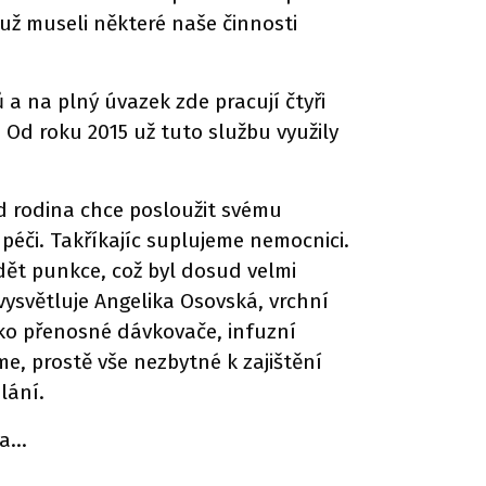
už museli některé naše činnosti
a na plný úvazek zde pracují čtyři
 Od roku 2015 už tuto službu využily
ud rodina chce posloužit svému
éči. Takříkajíc suplujeme nemocnici.
ět punkce, což byl dosud velmi
vysvětluje Angelika Osovská, vrchní
jako přenosné dávkovače, infuzní
e, prostě vše nezbytné k zajištění
lání.
ba…