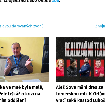
ání Znojemska nebo online
zde
.
las dvou darovaných zvonů
Znojm
čka ve mně byla malá,
Aleš Sova mění dres za
Petr Liškář o krizi na
trenérskou roli. K Orlů
ním oddělení
vrací také kustod Lubo