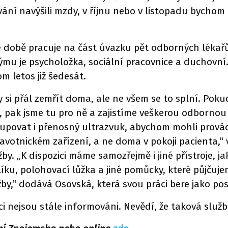
ní navýšili mzdy, v říjnu nebo v listopadu bychom 
době pracuje na část úvazku pět odborných lékařů 
ýmu je psycholožka, sociální pracovnice a duchovní.
om letos již šedesát.
y si přál zemřít doma, ale ne všem se to splní. Pok
pak jsme tu pro ně a zajistíme veškerou odbornou p
povat i přenosný ultrazvuk, abychom mohli provád
avotnickém zařízení, a ne doma v pokoji pacienta,“ 
by. „K dispozici máme samozřejmě i jiné přístroje, 
ku, polohovací lůžka a jiné pomůcky, které půjčujem
žby,“ dodává Osovská, která svou práci bere jako pos
ci nejsou stále informováni. Nevědí, že taková služ