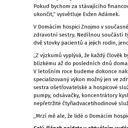
Pokud bychom za stávajícího financová
ukončit,“ vysvětluje Evžen Adámek.
V Domácím hospici Znojmo v současné 
zdravotní sestry. Nedílnou součástí t
dvě stovky pacientů a jejich rodin, jen
„Z výzkumů vyplývá, že každý člověk b
blízkému až do posledních dnů doma, 
V letošním roce budeme dokonce naku
specializovaný výkon možný jen ve zdr
sestra ošetřovatelské a hospicové služ
pumpy, odsávačky, koncentrátory kyslí
nepřetržité čtyřiadvacetihodinové slu
„Mrzí mě ale, že lidé o Domácím hospi