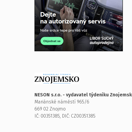
NESON s.r.o. - vydavatel týdeníku Znojems
Mariánské náměstí 965/6
669 02 Znojmo
IČ: 00351385, DIČ: CZ00351385