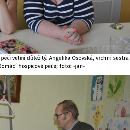
é péči velmi důležitý. Angelika Osovská, vrchní sestr
mácí hospicové péče; foto: -jan-