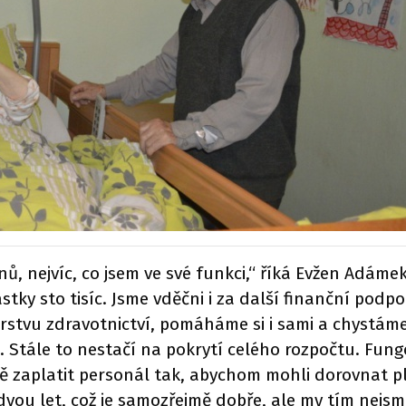
ů, nejvíc, co jsem ve své funkci,“ říká Evžen Adámek
stky sto tisíc. Jsme vděčni i za další finanční pod
rstvu zdravotnictví, pomáháme si i sami a chystáme v 
… Stále to nestačí na pokrytí celého rozpočtu. Fun
 zaplatit personál tak, abychom mohli dorovnat pl
 dvou let, což je samozřejmě dobře, ale my tím nej