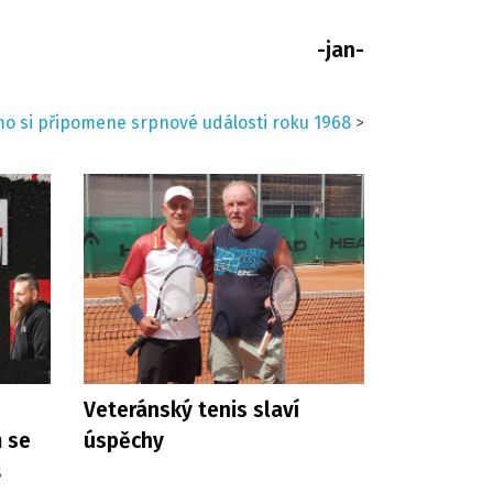
-jan-
o si připomene srpnové události roku 1968
>
Veteránský tenis slaví
m se
úspěchy
š