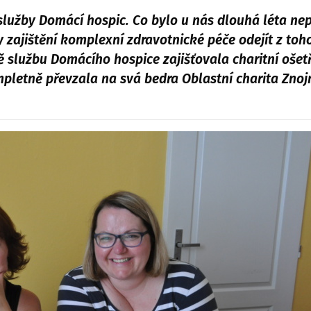
služby Domácí hospic. Co bylo u nás dlouhá léta nep
zajištění komplexní zdravotnické péče odejít z toho
službu Domácího hospice zajišťovala charitní ošetř
mpletně převzala na svá bedra Oblastní charita Znoj