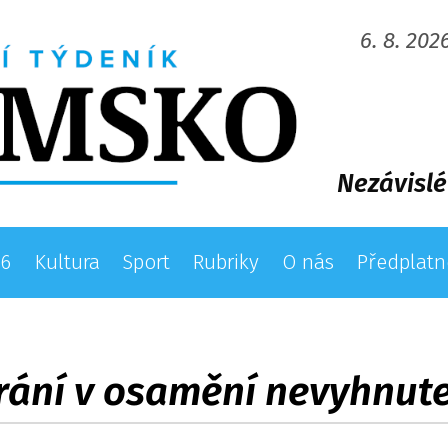
6. 8. 202
Nezávislé
26
Kultura
Sport
Rubriky
O nás
Předplatn
rání v osamění nevyhnute