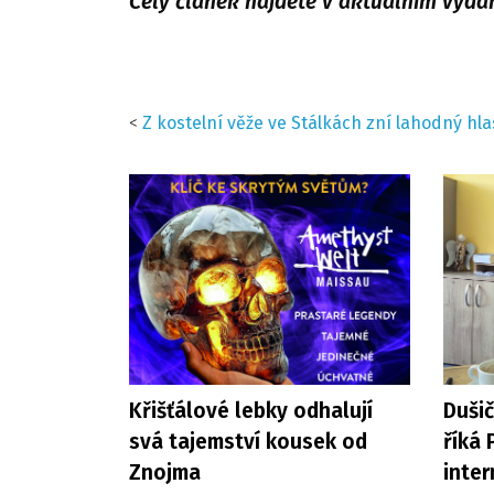
Celý článek najdete v aktuálním vyd
<
Z kostelní věže ve Stálkách zní lahodný h
Křišťálové lebky odhalují
Duši
svá tajemství kousek od
říká 
Znojma
inter