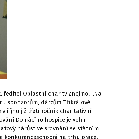
, ředitel Oblastní charity Znojmo. „Na
poru sponzorům, dárcům Tříkrálové
říjnu již třetí ročník charitativní
gování Domácího hospice je velmi
atový nárůst ve srovnání se státním
sme konkurenceschopni na trhu práce.