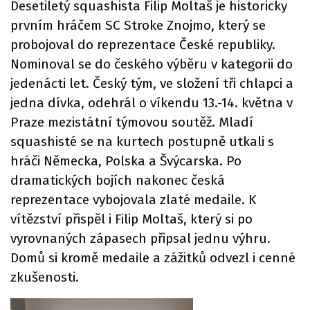
Desetiletý squashista Filip Moltaš je historicky
prvním hráčem SC Stroke Znojmo, který se
probojoval do reprezentace České republiky.
Nominoval se do českého výběru v kategorii do
jedenácti let. Český tým, ve složení tři chlapci a
jedna dívka, odehrál o víkendu 13.-14. května v
Praze mezistátní týmovou soutěž. Mladí
squashisté se na kurtech postupně utkali s
hráči Německa, Polska a Švýcarska. Po
dramatických bojích nakonec česká
reprezentace vybojovala zlaté medaile. K
vítězství přispěl i Filip Moltaš, který si po
vyrovnaných zápasech připsal jednu výhru.
Domů si kromě medaile a zážitků odvezl i cenné
zkušenosti.