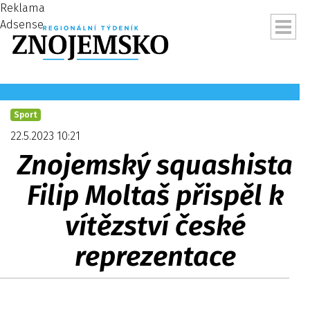
Reklama
Adsense
Sport
22.5.2023 10:21
Znojemský squashista
Filip Moltaš přispěl k
vítězství české
reprezentace
ubmenu