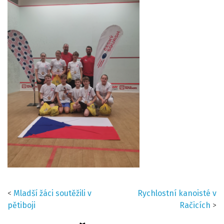
<
Mladší žáci soutěžili v
Rychlostní kanoisté v
pětiboji
Račicích
>