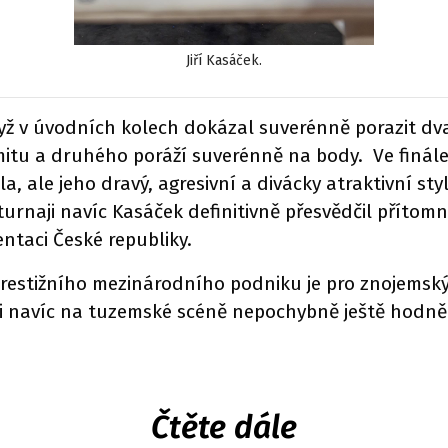
Jiří Kasáček.
dyž v úvodních kolech dokázal suverénně porazit d
mitu a druhého poráží suverénně na body. Ve finále
la, ale jeho dravý, agresivní a divácky atraktivní 
naji navíc Kasáček definitivně přesvědčil přítomn
entaci České republiky.
 prestižního mezinárodního podniku je pro znojemsk
vi navíc na tuzemské scéně nepochybně ještě hodně
Čtěte dále