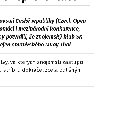
vství České republiky (Czech Open
 domácí i mezinárodní konkurence,
ny potvrdili, že znojemský klub SK
 nejen amatérského Muay Thai.
y, ve kterých znojemští zástupci
 stříbru dokráčel zcela odlišným