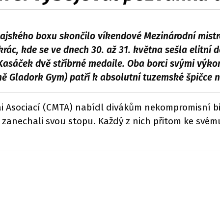
ského boxu skončilo víkendové Mezinárodní mistro
rác, kde se ve dnech 30. až 31. května sešla elitní
 Kasáček dvě stříbrné medaile. Oba borci svými výko
čně Gladork Gym) patří k absolutní tuzemské špičce
Asociací (CMTA) nabídl divákům nekompromisní bitv
zanechali svou stopu. Každý z nich přitom ke svému