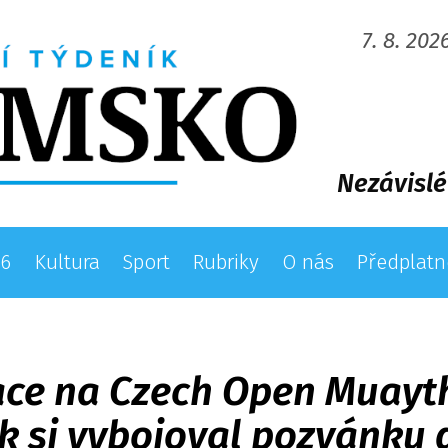
7. 8. 202
Nezávislé
26
Kultura
Sport
Rubriky
O nás
Předplatn
ce na Czech Open Muaytha
ek si vybojoval pozvánku 