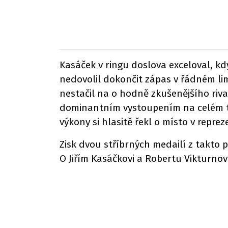
Kasáček v ringu doslova exceloval, k
nedovolil dokončit zápas v řádném li
nestačil na o hodně zkušenějšího riva
dominantním vystoupením na celém tur
výkony si hlasitě řekl o místo v reprez
Zisk dvou stříbrných medailí z takto
O Jiřím Kasáčkovi a Robertu Vikturno