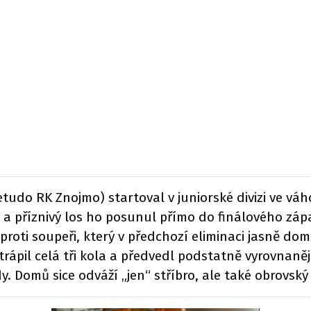
tudo RK Znojmo) startoval v juniorské divizi ve váh
a příznivý los ho posunul přímo do finálového zápa
proti soupeři, který v předchozí eliminaci jasně do
rápil celá tři kola a předvedl podstatně vyrovnaněj
 Domů sice odváží „jen“ stříbro, ale také obrovský