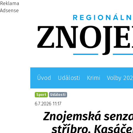
Reklama
Adsense
Úvod
Události
Krimi
Volby 20
Sport
Události
6.7.2026 11:17
Znojemská senza
stříbro, Kasáč