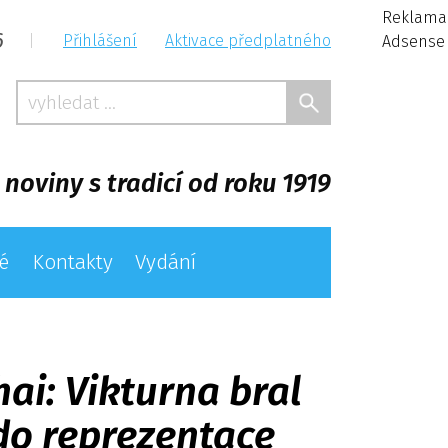
Reklama
6
|
Přihlášení
Aktivace předplatného
Adsense
 noviny s tradicí od roku 1919
é
Kontakty
Vydání
i: Vikturna bral
do reprezentace