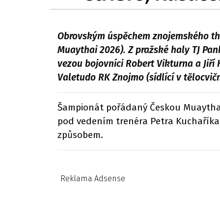
Obrovským úspěchem znojemského thaj
Muaythai 2026). Z pražské haly TJ Pank
vezou bojovníci Robert Vikturna a Jiří
Valetudo RK Znojmo (sídlící v tělocvi
Šampionát pořádaný Českou Muaythai 
pod vedením trenéra Petra Kuchaříka 
způsobem.
Reklama Adsense