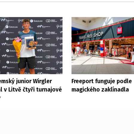
mský junior Wirgler
Freeport funguje podle
l v Litvě čtyři turnajové
magického zaklínadla
y