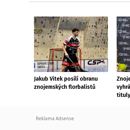
Jakub Vitek posílí obranu
Znoje
znojemských florbalistů
vyhrá
titul
Reklama Adsense