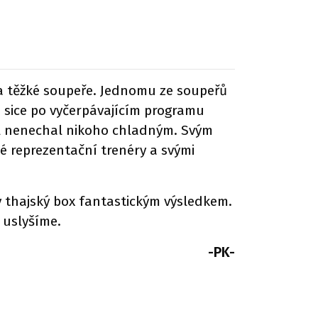
va těžké soupeře. Jednomu ze soupeřů
 sice po vyčerpávajícím programu
styl nenechal nikoho chladným. Svým
é reprezentační trenéry a svými
ý thajský box fantastickým výsledkem.
 uslyšíme.
-PK-