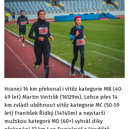
Hranici 16 km překonal i vítěz kategorie MB (40-
49 let) Martin Vintrlik (16129m). Lehce přes 14
km zvládl uběhnout vítěz kategorie MC (50-59
let) František Řídký (14140m) a nejstarší
mužskou kategorii MD (60+) vyhrál díky