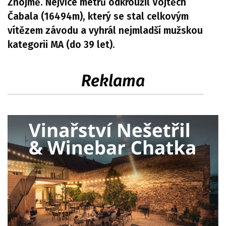
Znojmě. Nejvíce metrů odkroužil Vojtěch
Čabala (16494m), který se stal celkovým
vítězem závodu a vyhrál nejmladší mužskou
kategorii MA (do 39 let).
Reklama