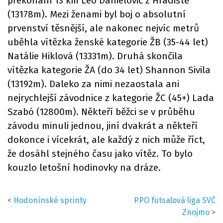
překonání 13 km Leo Danielovič z Hradiště
(13178m). Mezi ženami byl boj o absolutní
prvenství těsnější, ale nakonec nejvíc metrů
uběhla vítězka ženské kategorie ŽB (35-44 let)
Natálie Hiklová (13331m). Druhá skončila
vítězka kategorie ŽA (do 34 let) Shannon Sivila
(13192m). Daleko za nimi nezaostala ani
nejrychlejší závodnice z kategorie ŽC (45+) Lada
Szabó (12800m). Někteří běžci se v průběhu
závodu minuli jednou, jiní dvakrát a někteří
dokonce i vícekrát, ale každý z nich může říct,
že dosáhl stejného času jako vítěz. To bylo
kouzlo letošní hodinovky na dráze.
<
Hodonínské sprinty
PPO futsalová liga SVČ
Znojmo
>