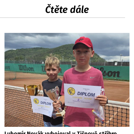
Čtěte dále
Lubomír Novák vybojoval v Tišnově stříbro