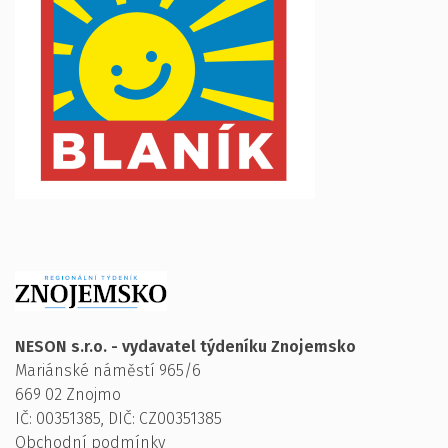
NESON s.r.o. - vydavatel týdeníku Znojemsko
Mariánské náměstí 965/6
669 02 Znojmo
IČ: 00351385, DIČ: CZ00351385
Obchodní podmínky