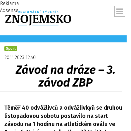
Reklama
Adsense
Sport
20.11.2023 12:40
Závod na dráze – 3.
závod ZBP
Téměř 40 odvážlivců a odvážlivkyň se druhou
ubmenu
listopadovou sobotu postavilo na start
závodu na 1 hodinu na atletickém oválu ve