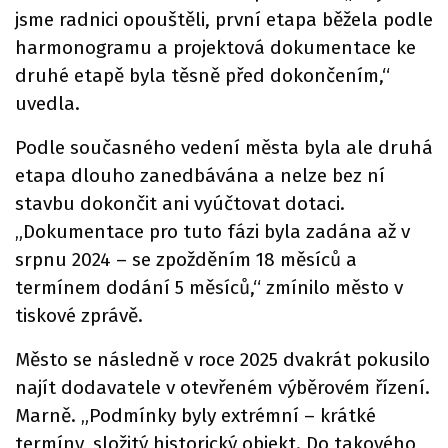
jsme radnici opouštěli, první etapa běžela podle
harmonogramu a projektová dokumentace ke
druhé etapě byla těsně před dokončením,“
uvedla.
Podle současného vedení města byla ale druhá
etapa dlouho zanedbávána a nelze bez ní
stavbu dokončit ani vyúčtovat dotaci.
„Dokumentace pro tuto fázi byla zadána až v
srpnu 2024 – se zpožděním 18 měsíců a
termínem dodání 5 měsíců,“ zmínilo město v
tiskové zprávě.
Město se následně v roce 2025 dvakrát pokusilo
najít dodavatele v otevřeném výběrovém řízení.
Marně. „Podmínky byly extrémní – krátké
termíny, složitý historický objekt. Do takového