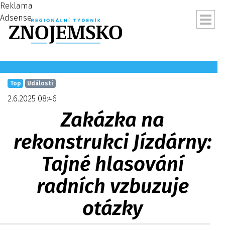
Reklama
Adsense
Top
Události
2.6.2025 08:46
Zakázka na
rekonstrukci Jízdárny:
Tajné hlasování
radních vzbuzuje
ubmenu
otázky