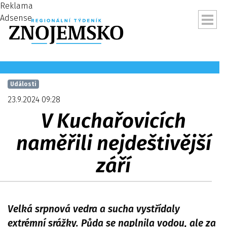
Reklama
Adsense
Události
23.9.2024 09:28
V Kuchařovicích
naměřili nejdeštivější
září
ubmenu
Velká srpnová vedra a sucha vystřídaly
extrémní srážky. Půda se naplnila vodou, ale za