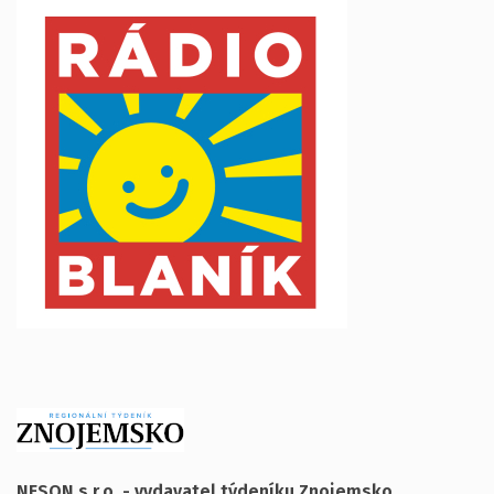
NESON s.r.o. - vydavatel týdeníku Znojemsko