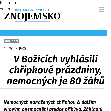
Reklama
Adsense
Události
4.2.2025 15:00
V Božicích vyhlásili
chřipkové prázdniny,
nemocných je 80 žáků
ubmenu
Nemocných nakažených chřipkou či dalším
virovým onemocnění prudce přibývá. Základní