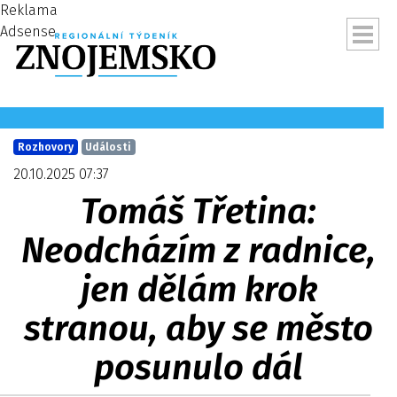
Reklama
Adsense
Rozhovory
Události
20.10.2025 07:37
Tomáš Třetina:
Neodcházím z radnice,
jen dělám krok
stranou, aby se město
ubmenu
posunulo dál