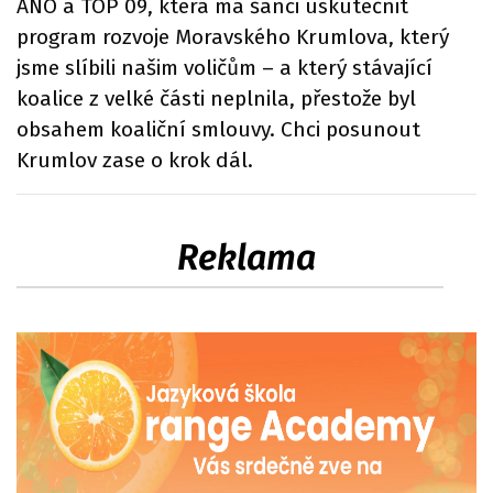
ANO a TOP 09, která má šanci uskutečnit
program rozvoje Moravského Krumlova, který
jsme slíbili našim voličům – a který stávající
koalice z velké části neplnila, přestože byl
obsahem koaliční smlouvy. Chci posunout
Krumlov zase o krok dál.
Reklama