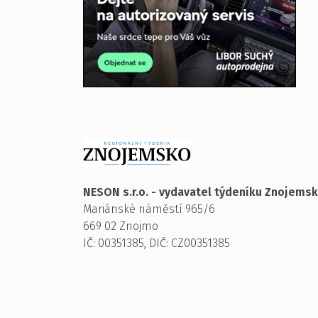
NESON s.r.o. - vydavatel týdeníku Znojems
Mariánské náměstí 965/6
669 02 Znojmo
IČ: 00351385, DIČ: CZ00351385