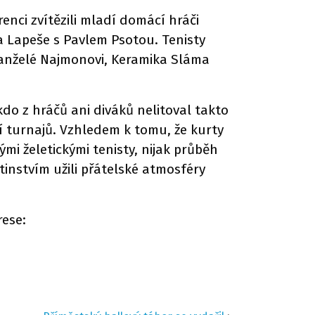
renci zvítězili mladí domácí hráči
a Lapeše s Pavlem Psotou. Tenisty
manželé Najmonovi, Keramika Sláma
kdo z hráčů ani diváků nelitoval takto
í turnajů. Vzhledem k tomu, že kurty
i želetickými tenisty, nijak průběh
instvím užili přátelské atmosféry
ese: