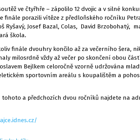
outěž ve čtyřhře – zápolilo 12 dvojic a v silné konku
finále porazili vítěze z předloňského ročníku Petr
oš Ryšavý, Josef Bazal, Colas, David Brzobohatý, 
ará škola.
oliv finále dvouhry končilo až za večerního šera, ni
naly milosrdně vždy až večer po skončení obou část
roslavem Bejlkem celoročně vzorně udržována mladým
Želetickém sportovním areálu s koupalištěm a pohost
 tohoto a předchozích dvou ročníků najdete na adr
rajce.idnes.cz/