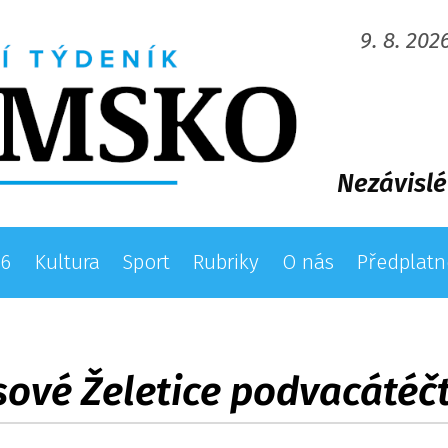
9. 8. 202
Nezávislé
26
Kultura
Sport
Rubriky
O nás
Předplatn
sové Želetice podvacátéčt