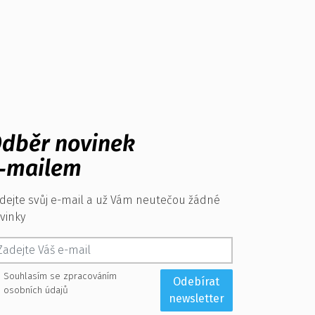
dběr novinek
‑mailem
dejte svůj e-mail a už Vám neutečou žádné
vinky
Souhlasím se zpracováním
Odebírat
osobních údajů
newsletter