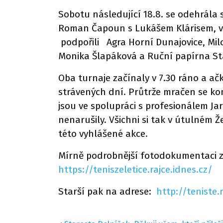
Sobotu následující 18.8. se odehrála s
Roman Čapoun s Lukášem Klárisem, ve 
podpořili Agra Horní Dunajovice, Mil
Monika Šlapáková a Ruční papírna St
Oba turnaje začínaly v 7.30 ráno a ačk
strávených dní. Průtrže mračen se ko
jsou ve spolupráci s profesionálem Ja
nenarušily. Všichni si tak v útulném 
této vyhlášené akce.
Mírně podrobnější fotodokumentaci z
https://teniszeletice.rajce.idnes.cz/
Starší pak na adrese:
http://teniste.