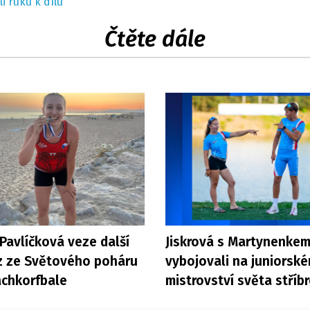
li ruku k dílu
Čtěte dále
 Pavlíčková veze další
Jiskrová s Martynenke
z ze Světového poháru
vybojovali na juniorsk
achkorfbale
mistrovství světa stříb