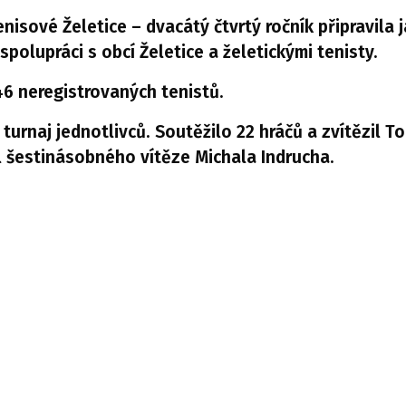
nisové Želetice – dvacátý čtvrtý ročník připravila 
polupráci s obcí Želetice a želetickými tenisty.
46 neregistrovaných tenistů.
 turnaj jednotlivců. Soutěžilo 22 hráčů a zvítězil T
il šestinásobného vítěze Michala Indrucha.