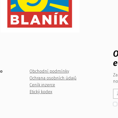
O
e
ko
Obchodní podmínky
Za
Ochrana osobních údajů
no
Ceník inzerce
Etický kodex