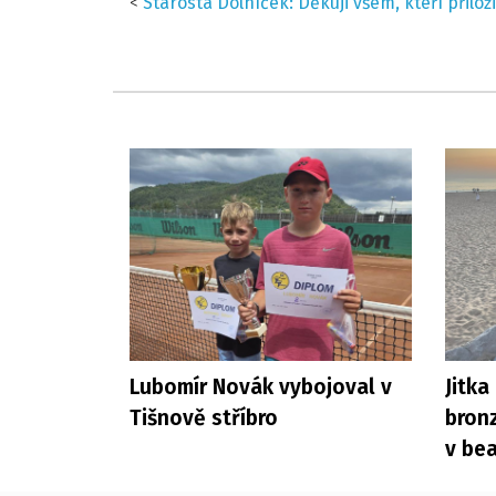
<
Starosta Dolníček: Děkuji všem, kteří přiloži
Lubomír Novák vybojoval v
Jitka
Tišnově stříbro
bron
v be