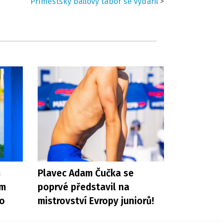
Příměstský ballový tábor se vydařil
>
m
Plavec Adam Čučka se
ém
poprvé představil na
ro
mistrovství Evropy juniorů!