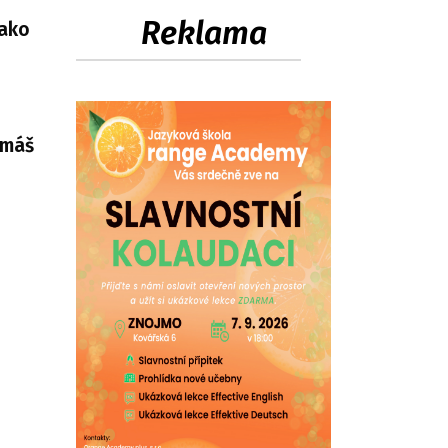
Reklama
jako
omáš