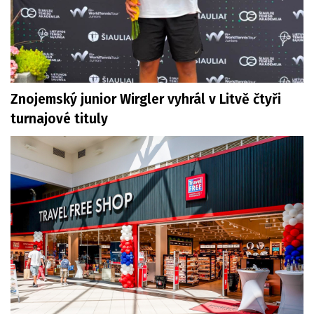
Znojemský junior Wirgler vyhrál v Litvě čtyři
turnajové tituly