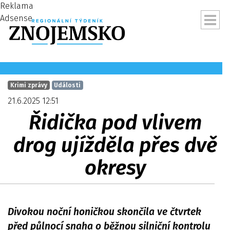
Reklama
Adsense
Krimi zprávy
Události
21.6.2025 12:51
Řidička pod vlivem
drog ujížděla přes dvě
okresy
ubmenu
Divokou noční honičkou skončila ve čtvrtek
před půlnocí snaha o běžnou silniční kontrolu