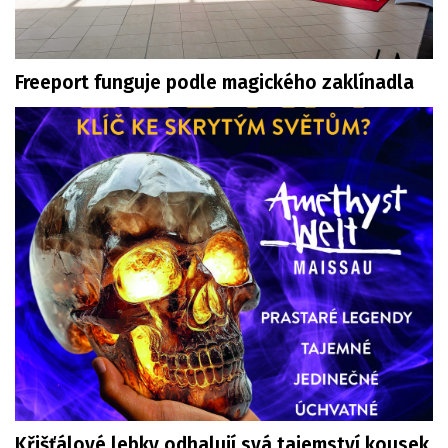
Freeport funguje podle magického zaklínadla
Křišťálové lebky odhalují svá tajemství kousek