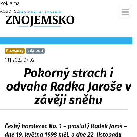
Reklama
Adsense
Pozvánky
Události
1.11.2025 07:02
Pokorný strach i
odvaha Radka Jaroše v
závěji sněhu
ubmenu
Český horolezec No. 1 – proslulý Radek Jaroš –
dne 19. května 1998 měl, a dne 22. listopadu