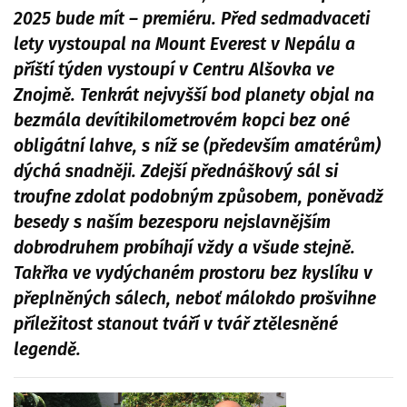
2025 bude mít – premiéru. Před sedmadvaceti
lety vystoupal na Mount Everest v Nepálu a
příští týden vystoupí v Centru Alšovka ve
Znojmě. Tenkrát nejvyšší bod planety objal na
bezmála devítikilometrovém kopci bez oné
obligátní lahve, s níž se (především amatérům)
dýchá snadněji. Zdejší přednáškový sál si
troufne zdolat podobným způsobem, poněvadž
besedy s naším bezesporu nejslavnějším
dobrodruhem probíhají vždy a všude stejně.
Takřka ve vydýchaném prostoru bez kyslíku v
přeplněných sálech, neboť málokdo prošvihne
příležitost stanout tváří v tvář ztělesněné
legendě.