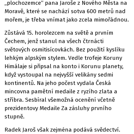
„plochozemce“ pana Jaroše z Nového Města na
Moravě, které se nachází sotva 600 metrů nad
mořem, je třeba vnímat jako zcela mimořádnou.
Zůstává 15. horolezcem na světě a prvním
Čechem, jenž stanul na všech čtrnácti
světových osmitisícovkách. Bez použití kyslíku
lehkým alpským stylem. Vedle trofeje Koruny
Himálaje si připsal na konto i Korunu planety,
když vystoupal na nejvyšší velikány sedmi
kontinentů. Na jeho počest vydala Česká
mincovna pamětní medaile z ryzího zlata a
stříbra. Sesbíral všemožná ocenění včetně
prezidentovy Medaile Za zásluhy prvního
stupně.
Radek Jaroš však zejména podává svědectví.