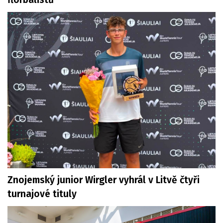
Znojemský junior Wirgler vyhrál v Litvě čtyři
turnajové tituly