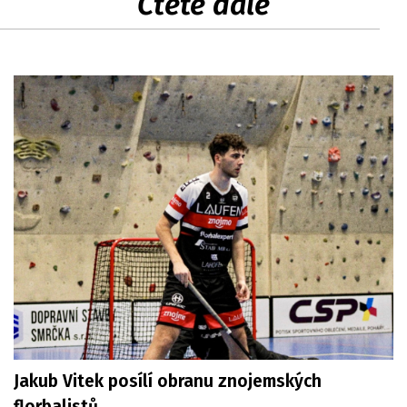
Čtěte dále
Jakub Vitek posílí obranu znojemských
florbalistů