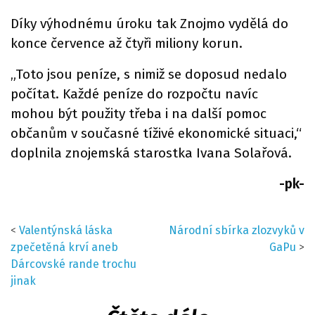
Díky výhodnému úroku tak Znojmo vydělá do
konce července až čtyři miliony korun.
„Toto jsou peníze, s nimiž se doposud nedalo
počítat. Každé peníze do rozpočtu navíc
mohou být použity třeba i na další pomoc
občanům v současné tíživé ekonomické situaci,“
doplnila znojemská starostka Ivana Solařová.
-pk-
<
Valentýnská láska
Národní sbírka zlozvyků v
zpečetěná krví aneb
GaPu
>
Dárcovské rande trochu
jinak