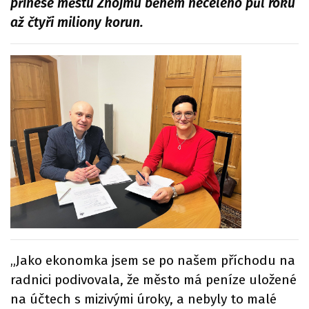
přinese městu Znojmu během necelého půl roku
až čtyři miliony korun.
„Jako ekonomka jsem se po našem příchodu na
radnici podivovala, že město má peníze uložené
na účtech s mizivými úroky, a nebyly to malé