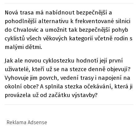
Nová trasa má nabídnout bezpečnější a
pohodlnější alternativu k frekventované silnici
do Chvalovic a umožnit tak bezpečnější pohyb
cyklistů všech věkových kategorií včetně rodin s
malými dětmi.
Jak ale novou cyklostezku hodnotí její první
uživatelé, kteří už se na stezce denně objevují?
Vyhovuje jim povrch, vedení trasy i napojení na
okolní obce? A splnila stezka očekávání, která ji
provázela už od začátku výstavby?
Reklama Adsense