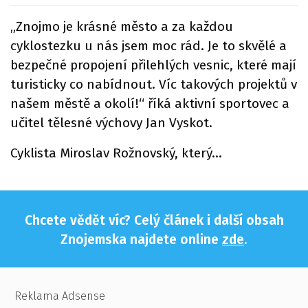
„Znojmo je krásné město a za každou
cyklostezku u nás jsem moc rád. Je to skvělé a
bezpečné propojení přilehlých vesnic, které mají
turisticky co nabídnout. Víc takových projektů v
našem městě a okolí!“ říká aktivní sportovec a
učitel tělesné výchovy Jan Vyskot.
Cyklista Miroslav Rožnovský, který...
Chcete vědět víc? Celý článek i další obsah
Znojemska najdete online
zde
.
Reklama Adsense