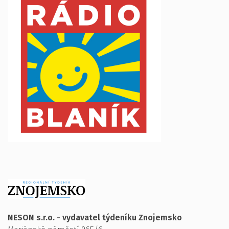
NESON s.r.o. - vydavatel týdeníku Znojemsko