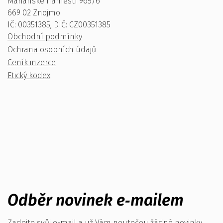
Mariánské náměstí 965/6
669 02 Znojmo
IČ: 00351385, DIČ: CZ00351385
Obchodní podmínky
Ochrana osobních údajů
Ceník inzerce
Etický kodex
Odběr novinek e‑mailem
Zadejte svůj e-mail a už Vám neutečou žádné novinky