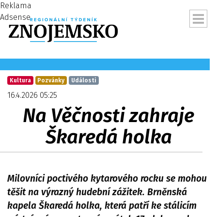
Reklama
Adsense
Kultura
Pozvánky
Události
16.4.2026 05:25
Na Věčnosti zahraje
Škaredá holka
Milovníci poctivého kytarového rocku se mohou
ubmenu
těšit na výrazný hudební zážitek. Brněnská
kapela Škaredá holka, která patří ke stálicím