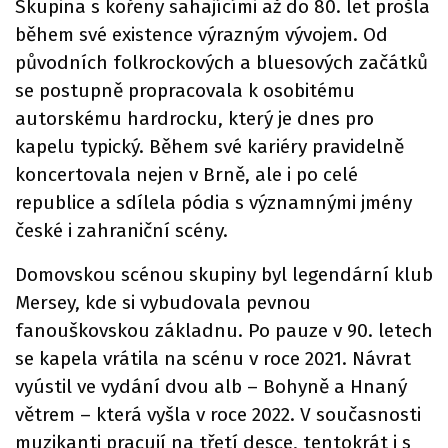
Skupina s kořeny sahajícími až do 80. let prošla
během své existence výrazným vývojem. Od
původních folkrockových a bluesových začátků
se postupně propracovala k osobitému
autorskému hardrocku, který je dnes pro
kapelu typický. Během své kariéry pravidelně
koncertovala nejen v Brně, ale i po celé
republice a sdílela pódia s významnými jmény
české i zahraniční scény.
Domovskou scénou skupiny byl legendární klub
Mersey, kde si vybudovala pevnou
fanouškovskou základnu. Po pauze v 90. letech
se kapela vrátila na scénu v roce 2021. Návrat
vyústil ve vydání dvou alb – Bohyně a Hnaný
větrem – která vyšla v roce 2022. V současnosti
muzikanti pracují na třetí desce, tentokrát i s