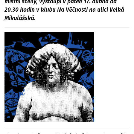
místní scény, vystoupí v pátek 17. dubna od
20.30 hodin v klubu Na Věčnosti na ulici Velká
Mikulášská.