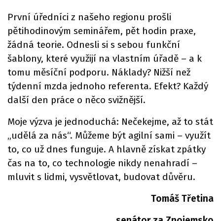
První úředníci z našeho regionu prošli
pětihodinovým seminářem, pět hodin praxe,
žádná teorie. Odnesli si s sebou funkční
šablony, které využijí na vlastním úřadě – a k
tomu měsíční podporu. Náklady? Nižší než
týdenní mzda jednoho referenta. Efekt? Každý
další den práce o něco svižnější.
Moje výzva je jednoduchá: Nečekejme, až to stát
„udělá za nás“. Můžeme být agilní sami – využít
to, co už dnes funguje. A hlavně získat zpátky
čas na to, co technologie nikdy nenahradí –
mluvit s lidmi, vysvětlovat, budovat důvěru.
Tomáš Třetina
senátor za Znojemsko