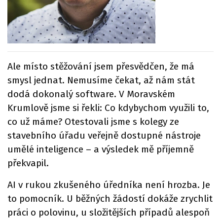
Ale místo stěžování jsem přesvědčen, že má
smysl jednat. Nemusíme čekat, až nám stát
dodá dokonalý software. V Moravském
Krumlově jsme si řekli: Co kdybychom využili to,
co už máme? Otestovali jsme s kolegy ze
stavebního úřadu veřejně dostupné nástroje
umělé inteligence – a výsledek mě příjemně
překvapil.
AI v rukou zkušeného úředníka není hrozba. Je
to pomocník. U běžných žádostí dokáže zrychlit
práci o polovinu, u složitějších případů alespoň