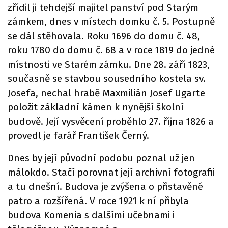
zřídil ji tehdejší majitel panství pod Starým
zámkem, dnes v místech domku č. 5. Postupně
se dál stěhovala. Roku 1696 do domu č. 48,
roku 1780 do domu č. 68 a v roce 1819 do jedné
místnosti ve Starém zámku. Dne 28. září 1823,
současně se stavbou sousedního kostela sv.
Josefa, nechal hrabě Maxmilián Josef Ugarte
položit základní kámen k nynější školní
budově. Její vysvěcení proběhlo 27. října 1826 a
provedl je farář František Černý.
Dnes by její původní podobu poznal už jen
málokdo. Stačí porovnat její archivní fotografii
a tu dnešní. Budova je zvýšena o přistavěné
patro a rozšířená. V roce 1921 k ní přibyla
budova Komenia s dalšími učebnami i