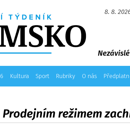
8. 8. 202
Nezávislé
26
Kultura
Sport
Rubriky
O nás
Předplatn
: Prodejním režimem zach