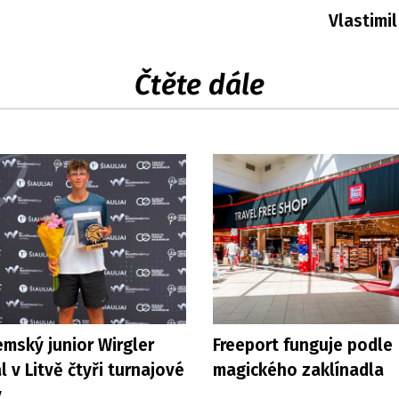
Vlastimi
Čtěte dále
mský junior Wirgler
Freeport funguje podle
l v Litvě čtyři turnajové
magického zaklínadla
y