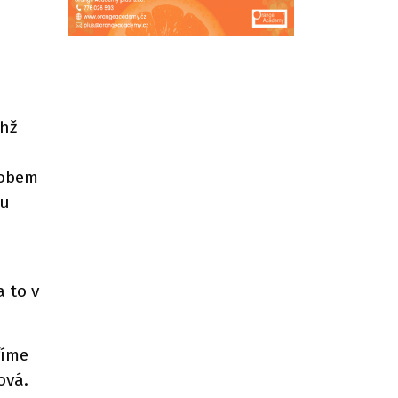
chž
sobem
ou
 to v
říme
ová.