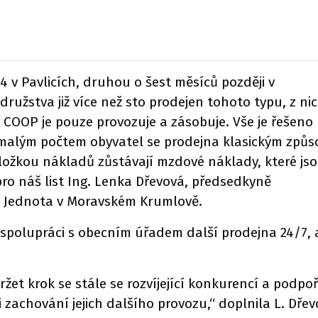
4 v Pavlicích, druhou o šest měsíců později v
ružstva již více než sto prodejen tohoto typu, z ni
 COOP je pouze provozuje a zásobuje. Vše je řešeno
s malým počtem obyvatel se prodejna klasickým způ
položkou nákladů zůstávají mzdové náklady, které js
 pro náš list Ing. Lenka Dřevová, předsedkyně
a Jednota v Moravském Krumlově.
spolupráci s obecním úřadem další prodejna 24/7, a
žet krok se stále se rozvíjející konkurencí a podpo
zachování jejich dalšího provozu,“ doplnila L. Dřev