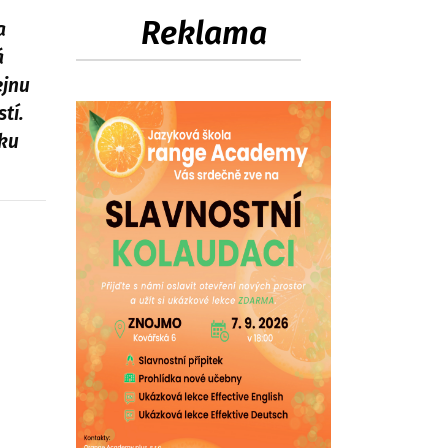
Reklama
a
á
ejnu
tí.
oku