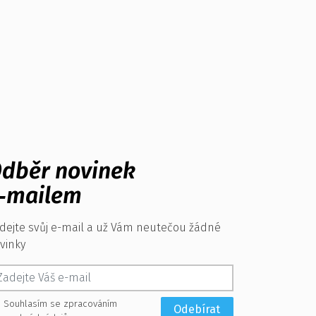
dběr novinek
‑mailem
dejte svůj e-mail a už Vám neutečou žádné
vinky
Souhlasím se zpracováním
Odebírat