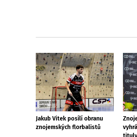
Jakub Vitek posílí obranu
Znoje
znojemských florbalistů
vyhrá
titul