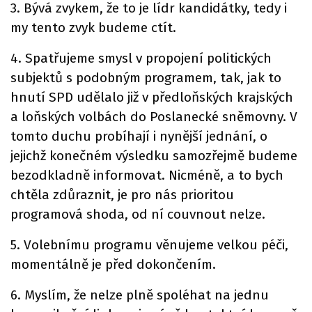
3. Bývá zvykem, že to je lídr kandidátky, tedy i
my tento zvyk budeme ctít.
4. Spatřujeme smysl v propojení politických
subjektů s podobným programem, tak, jak to
hnutí SPD udělalo již v předloňských krajských
a loňských volbách do Poslanecké sněmovny. V
tomto duchu probíhají i nynější jednání, o
jejichž konečném výsledku samozřejmě budeme
bezodkladně informovat. Nicméně, a to bych
chtěla zdůraznit, je pro nás prioritou
programová shoda, od ní couvnout nelze.
5. Volebnímu programu věnujeme velkou péči,
momentálně je před dokončením.
6. Myslím, že nelze plně spoléhat na jednu