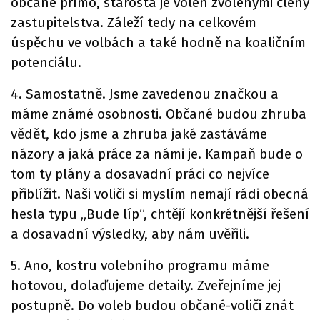
občané přímo, starosta je volen zvolenými členy
zastupitelstva. Záleží tedy na celkovém
úspěchu ve volbách a také hodně na koaličním
potenciálu.
4. Samostatně. Jsme zavedenou značkou a
máme známé osobnosti. Občané budou zhruba
vědět, kdo jsme a zhruba jaké zastáváme
názory a jaká práce za námi je. Kampaň bude o
tom ty plány a dosavadní práci co nejvíce
přiblížit. Naši voliči si myslím nemají rádi obecná
hesla typu „Bude líp“, chtějí konkrétnější řešení
a dosavadní výsledky, aby nám uvěřili.
5. Ano, kostru volebního programu máme
hotovou, dolaďujeme detaily. Zveřejníme jej
postupně. Do voleb budou občané-voliči znát