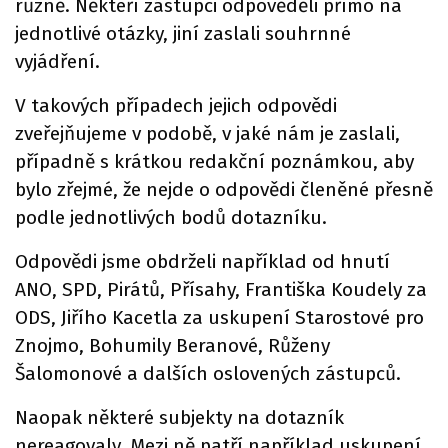
různě. Někteří zástupci odpověděli přímo na
jednotlivé otázky, jiní zaslali souhrnné
vyjádření.
V takových případech jejich odpovědi
zveřejňujeme v podobě, v jaké nám je zaslali,
případně s krátkou redakční poznámkou, aby
bylo zřejmé, že nejde o odpovědi členěné přesně
podle jednotlivých bodů dotazníku.
Odpovědi jsme obdrželi například od hnutí
ANO, SPD, Pirátů, Přísahy, Františka Koudely za
ODS, Jiřího Kacetla za uskupení Starostové pro
Znojmo, Bohumily Beranové, Růženy
Šalomonové a dalších oslovených zástupců.
Naopak některé subjekty na dotazník
nereagovaly. Mezi ně patří například uskupení