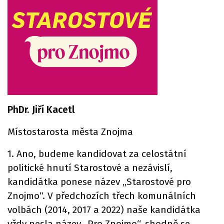
PhDr. Jiří Kacetl
Místostarosta města Znojma
1. Ano, budeme kandidovat za celostátní
politické hnutí Starostové a nezávislí,
kandidátka ponese název „Starostové pro
Znojmo“. V předchozích třech komunálních
volbách (2014, 2017 a 2022) naše kandidátka
vždy nesla název „Pro Znojmo“, shodně se