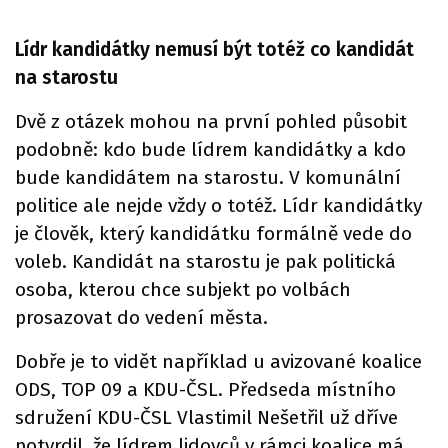
Lídr kandidátky nemusí být totéž co kandidát
na starostu
Dvě z otázek mohou na první pohled působit
podobně: kdo bude lídrem kandidátky a kdo
bude kandidátem na starostu. V komunální
politice ale nejde vždy o totéž. Lídr kandidátky
je člověk, který kandidátku formálně vede do
voleb. Kandidát na starostu je pak politická
osoba, kterou chce subjekt po volbách
prosazovat do vedení města.
Dobře je to vidět například u avizované koalice
ODS, TOP 09 a KDU-ČSL. Předseda místního
sdružení KDU-ČSL Vlastimil Nešetřil už dříve
potvrdil, že lídrem lidovců v rámci koalice má