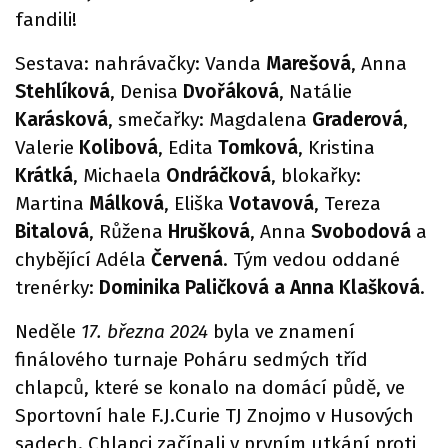
fandili!
Sestava: nahrávačky: Vanda
Marešová
, Anna
Stehlíková
, Denisa
Dvořáková
, Natálie
Karásková
, smečařky: Magdalena
Graderová
,
Valerie
Kolibová
, Edita
Tomková
, Kristina
Krátká
, Michaela
Ondráčková
, blokařky:
Martina
Málková
, Eliška
Votavová
, Tereza
Bitalová
, Růžena
Hrušková
, Anna
Svobodová
a
chybějící Adéla
Červená
. Tým vedou oddané
trenérky:
Dominika Paličková a Anna Klašková
.
Neděle
17. března 2024
byla ve znamení
finálového turnaje Poháru sedmých tříd
chlapců, které se konalo na domácí půdě, ve
Sportovní hale F.J.Curie TJ Znojmo v Husových
sadech. Chlapci začínali v prvním utkání proti