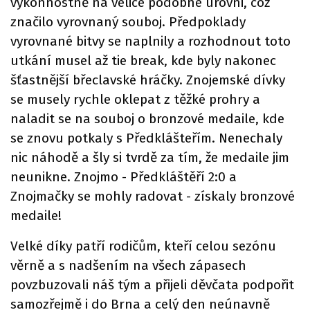
výkonnostně na velice podobné úrovni, což
značilo vyrovnaný souboj. Předpoklady
vyrovnané bitvy se naplnily a rozhodnout toto
utkání musel až tie break, kde byly nakonec
šťastnější břeclavské hráčky. Znojemské dívky
se musely rychle oklepat z těžké prohry a
naladit se na souboj o bronzové medaile, kde
se znovu potkaly s Předklášteřím. Nenechaly
nic náhodě a šly si tvrdě za tím, že medaile jim
neunikne. Znojmo - Předkláštěří 2:0 a
Znojmačky se mohly radovat - získaly bronzové
medaile!
Velké díky patří rodičům, kteří celou sezónu
věrně a s nadšením na všech zápasech
povzbuzovali náš tým a přijeli děvčata podpořit
samozřejmě i do Brna a celý den neúnavně