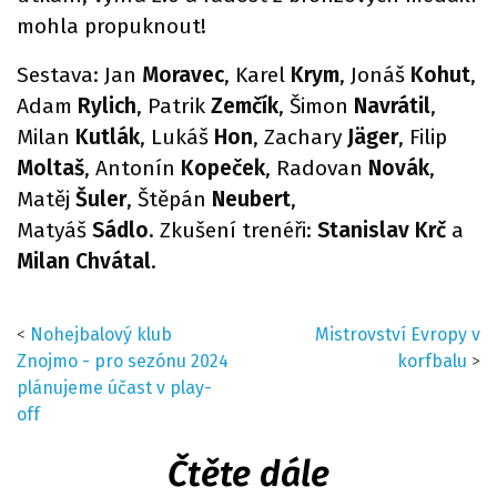
mohla propuknout!
Sestava: Jan
Moravec
, Karel
Krym
, Jonáš
Kohut
,
Adam
Rylich
, Patrik
Zemčík
, Šimon
Navrátil
,
Milan
Kutlák
, Lukáš
Hon
, Zachary
Jäger
, Filip
Moltaš
, Antonín
Kopeček
, Radovan
Novák
,
Matěj
Šuler
, Štěpán
Neubert
,
Matyáš
Sádlo.
Zkušení trenéři:
Stanislav Krč
a
Milan Chvátal
.
<
Nohejbalový klub
Mistrovství Evropy v
Znojmo - pro sezónu 2024
korfbalu
>
plánujeme účast v play-
off
Čtěte dále