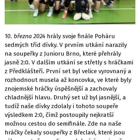
10. března 2024
hrály svoje finále Poháru
sedmých tříd dívky. V prvním utkání narazily
na soupeřky z Junioru Brno, které přehrály
jasně 2:0. V dalším utkání se střetly s hráčkami
z Předklášteří. První set byl velice vyrovnaný a
rozhodnout musela až koncovka, ve které byly
znojemské hráčky úspěšnější a zachovaly
chladnější hlavu. Druhý set už byl jasnější, a
tudíž naše dívky zdolaly i tohoto soupeře
výsledkem 2:0, čímž postoupily nejkratší
možnou cestou do semifinále. Zde na naše
hráčky čekaly soupeřky z Břeclavi, které jsou