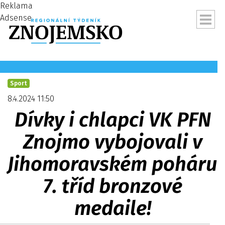
Reklama
Adsense
Sport
8.4.2024 11:50
Dívky i chlapci VK PFN
Znojmo vybojovali v
Jihomoravském poháru
7. tříd bronzové
ubmenu
medaile!