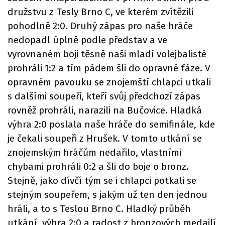
družstvu z Tesly Brno C, ve kterém zvítězili
pohodlně 2:0. Druhý zápas pro naše hráče
nedopadl úplně podle představ a ve
vyrovnaném boji těsně naši mladí volejbalisté
prohráli 1:2 a tím pádem šli do opravné fáze. V
opravném pavouku se znojemští chlapci utkali
s dalšími soupeři, kteří svůj předchozí zápas
rovněž prohráli, narazili na Bučovice. Hladká
výhra 2:0 poslala naše hráče do semifinále, kde
je čekali soupeři z Hrušek. V tomto utkání se
znojemským hráčům nedařilo, vlastními
chybami prohráli 0:2 a šli do boje o bronz.
Stejně, jako dívčí tým se i chlapci potkali se
stejným soupeřem, s jakým už ten den jednou
hráli, a to s Teslou Brno C. Hladký průběh
utkání, výhra 2:0 a radost z bronzových medailí