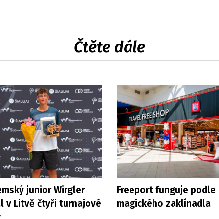
Čtěte dále
mský junior Wirgler
Freeport funguje podle
l v Litvě čtyři turnajové
magického zaklínadla
y