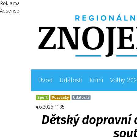
Reklama
Adsense
Úvod
Události
Krimi
Volby 20
Sport
Pozvánky
Události
4.6.2026 11:35
Dětský dopravní 
sout