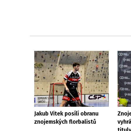
Jakub Vitek posílí obranu
Znoje
znojemských florbalistů
vyhrá
titul