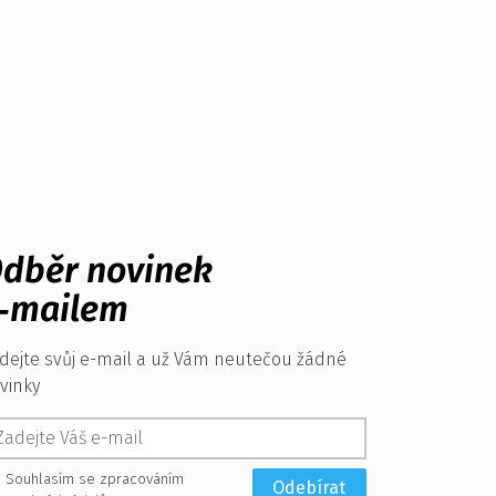
dběr novinek
‑mailem
dejte svůj e-mail a už Vám neutečou žádné
vinky
Souhlasím se zpracováním
Odebírat