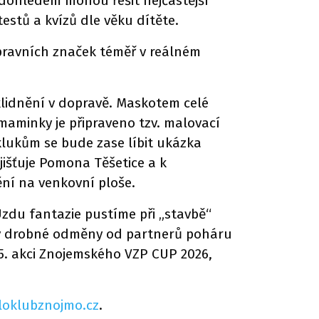
 dohledem mohou řešit nejčastější
estů a kvízů dle věku dítěte.
opravních značek téměř v reálném
klidnění v dopravě. Maskotem celé
maminky je připraveno tzv. malovací
 klukům se bude zase líbit ukázka
ajišťuje Pomona Těšetice a k
ění na venkovní ploše.
Uzdu fantazie pustíme při „stavbě“
eny drobné odměny od partnerů poháru
 5. akci Znojemského VZP CUP 2026,
loklubznojmo.cz
.