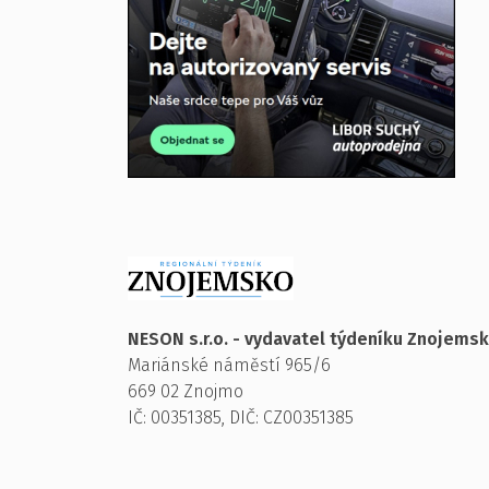
NESON s.r.o. - vydavatel týdeníku Znojems
Mariánské náměstí 965/6
669 02 Znojmo
IČ: 00351385, DIČ: CZ00351385