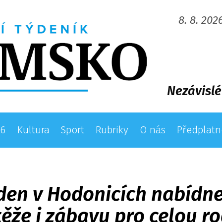
8. 8. 202
Nezávislé
26
Kultura
Sport
Rubriky
O nás
Předplatn
den v Hodonicích nabídne
ěže i zábavu pro celou r