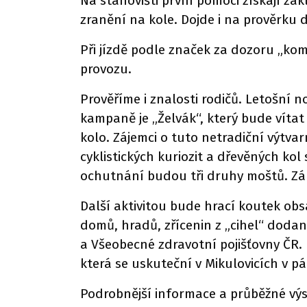
Na stanovišti první pomoci získají z
zranění na kole. Dojde i na prověrku
Při jízdě podle značek za dozoru „ko
provozu.
Prověříme i znalosti rodičů. Letošní
kampaně je „Želvák“, který bude vítat
kolo. Zájemci o tuto netradiční výtvar
cyklistických kuriozit a dřevěných kol
ochutnání budou tři druhy moštů. Zár
Další aktivitou bude hrací koutek obs
domů, hradů, zřícenin z „cihel“ doda
a Všeobecné zdravotní pojišťovny ČR. 
která se uskuteční v Mikulovicích v pá
Podrobnější informace a průběžné v