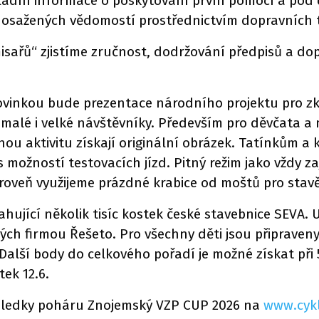
ákladní informace o poskytování první pomocí a pod
 dosažených vědomostí prostřednictvím dopravních t
misařů“ zjistíme zručnost, dodržování předpisů a d
 novinkou bude prezentace národního projektu pro z
 malé i velké návštěvníky. Především pro děvčata a 
nou aktivitu získají originální obrázek. Tatínkům a
 s možností testovacích jízd. Pitný režim jako vždy z
oveň využijeme prázdné krabice od moštů pro stav
ahující několik tisíc kostek české stavebnice SEVA. 
ných firmou Řešeto. Pro všechny děti jsou připrav
Další body do celkového pořadí je možné získat při
tek 12.6.
ýsledky poháru Znojemský VZP CUP 2026 na
www.cyk