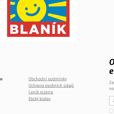
O
e
ko
Obchodní podmínky
Za
Ochrana osobních údajů
no
Ceník inzerce
Etický kodex