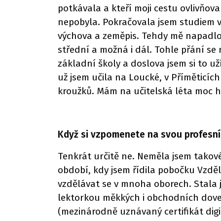
potkávala a kteří moji cestu ovlivňov
nepobyla. Pokračovala jsem studiem v
výchova a zeměpis. Tehdy mě napadlo,
střední a možná i dál. Tohle přání se 
základní školy a doslova jsem si to už
už jsem učila na Loucké, v Příměticíc
kroužků. Mám na učitelská léta moc 
Když si vzpomenete na svou profesní c
Tenkrát určitě ne. Neměla jsem takové
období, kdy jsem řídila pobočku Vzdě
vzdělávat se v mnoha oborech. Stala 
lektorkou měkkých i obchodních dovedn
(mezinárodně uznávaný certifikát dig