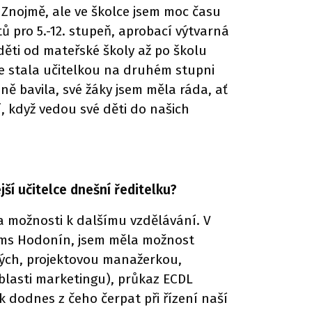
 Znojmě, ale ve školce jsem moc času
 pro 5.-12. stupeň, aprobací výtvarná
děti od mateřské školy až po školu
 se stala učitelkou na druhém stupni
ně bavila, své žáky jsem měla ráda, ať
í, když vedou své děti do našich
ší učitelce dnešní ředitelku?
 a možnosti k dalšímu vzdělávání. V
tems Hodonín, jsem měla možnost
lých, projektovou manažerkou,
oblasti marketingu), průkaz ECDL
 dodnes z čeho čerpat při řízení naší