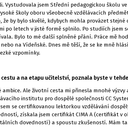
ali. Vystudovala jsem Střední pedagogickou školu ve
ysoké školy oboru všeobecně vzdělávacích předmětů
 že by bylo skvělé, kdybych mohla provázet stejné 
mi po letech v jisté formě splnilo. Po studiích jsem
ívala. Bylo to mé další splněné přání. Práce mě hod
h nebo na Vídeňské. Dnes mě těší, že se ke mně hlás
hezké vzpomínky.
estu a na etapu učitelství, poznala byste v tehdej
 ambice. Ale životní cesta mi přinesla mnohé výzvy
lávacího institutu pro dospělé společnosti CC Sys
jsem se certifikovanou lektorkou vzdělávání dospě
ostí, získala jsem certifikát CIMA A (certifikát v 
itálních dovedností) a spoustu zkušeností. Mám tak