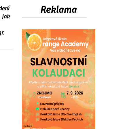
Reklama
dení
 Jak
r.