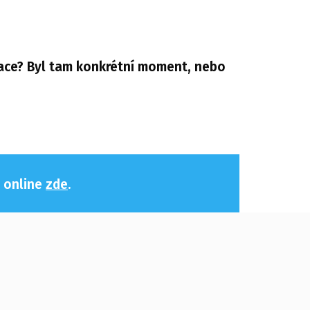
zace? Byl tam konkrétní moment, nebo
e online
zde
.