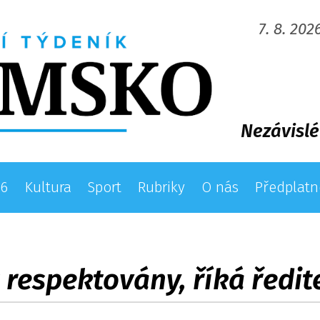
7. 8. 202
Nezávislé
26
Kultura
Sport
Rubriky
O nás
Předplatn
t respektovány, říká ředi