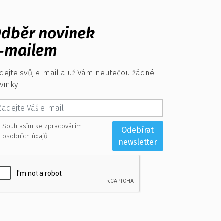
dběr novinek
‑mailem
dejte svůj e-mail a už Vám neutečou žádné
vinky
Souhlasím se zpracováním
Odebírat
osobních údajů
newsletter