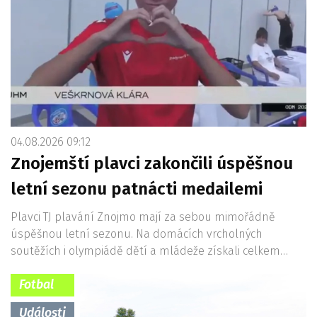
04.08.2026 09:12
Znojemští plavci zakončili úspěšnou
letní sezonu patnácti medailemi
Plavci TJ plavání Znojmo mají za sebou mimořádně
úspěšnou letní sezonu. Na domácích vrcholných
soutěžích i olympiádě dětí a mládeže získali celkem…
Fotbal
Události