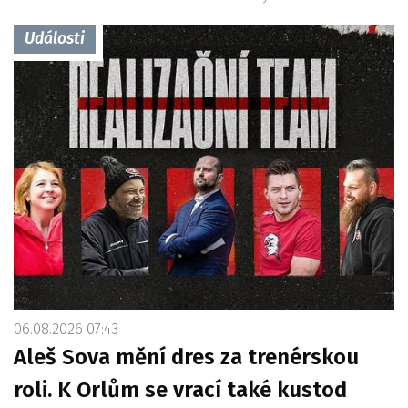
Události
06.08.2026 07:43
Aleš Sova mění dres za trenérskou
roli. K Orlům se vrací také kustod