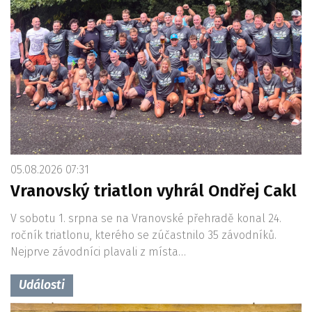
05.08.2026 07:31
Vranovský triatlon vyhrál Ondřej Cakl
V sobotu 1. srpna se na Vranovské přehradě konal 24.
ročník triatlonu, kterého se zúčastnilo 35 závodníků.
Nejprve závodníci plavali z místa…
Události