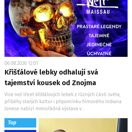
06.08.2026 12:01
Křišťálové lebky odhalují svá
tajemství kousek od Znojma
Více než třicet křišťálových lebek z různých částí světa,
příběhy starých kultur i připomínku filmového Indiana
Jonese nabízí mimořádná výstava v…
Top