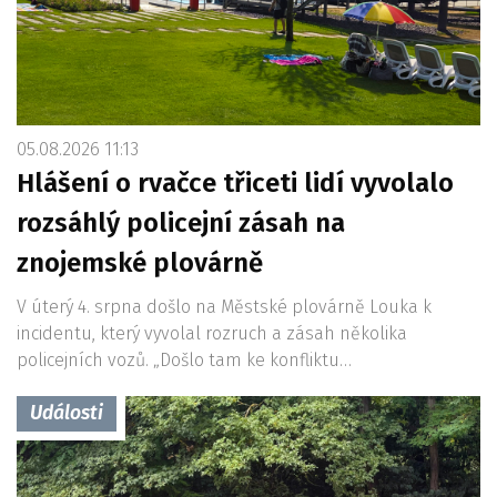
05.08.2026 11:13
Hlášení o rvačce třiceti lidí vyvolalo
rozsáhlý policejní zásah na
znojemské plovárně
V úterý 4. srpna došlo na Městské plovárně Louka k
incidentu, který vyvolal rozruch a zásah několika
policejních vozů. „Došlo tam ke konfliktu…
Události