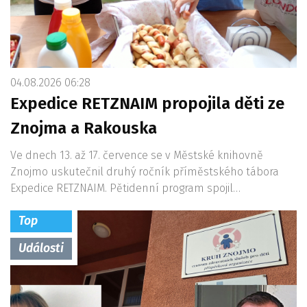
04.08.2026 06:28
Expedice RETZNAIM propojila děti ze
Znojma a Rakouska
Ve dnech 13. až 17. července se v Městské knihovně
Znojmo uskutečnil druhý ročník příměstského tábora
Expedice RETZNAIM. Pětidenní program spojil…
Top
Události