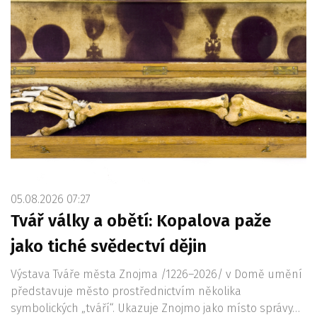
05.08.2026 07:27
Tvář války a obětí: Kopalova paže
jako tiché svědectví dějin
Výstava Tváře města Znojma /1226–2026/ v Domě umění
představuje město prostřednictvím několika
symbolických „tváří“. Ukazuje Znojmo jako místo správy…