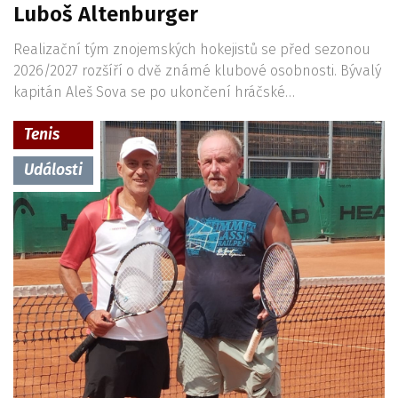
Luboš Altenburger
Realizační tým znojemských hokejistů se před sezonou
2026/2027 rozšíří o dvě známé klubové osobnosti. Bývalý
kapitán Aleš Sova se po ukončení hráčské…
Tenis
Události