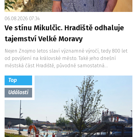
06.08.2026 07:34
Ve stínu Mikulčic. Hradiště odhaluje
tajemství Velké Moravy
Nejen Znojmo letos slaví významné výročí, tedy 800 let
od povýšení na královské město. Také jeho dnešní
městská část Hradiště, původně samostatná…
Top
Události