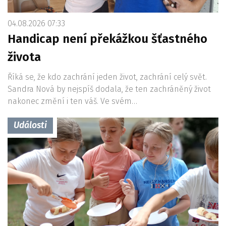
04.08.2026 07:33
Handicap není překážkou šťastného
života
Říká se, že kdo zachrání jeden život, zachrání celý svět.
Sandra Nová by nejspíš dodala, že ten zachráněný život
nakonec změní i ten váš. Ve svém…
Události