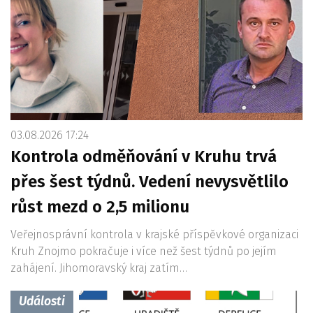
03.08.2026 17:24
Kontrola odměňování v Kruhu trvá
přes šest týdnů. Vedení nevysvětlilo
růst mezd o 2,5 milionu
Veřejnosprávní kontrola v krajské příspěvkové organizaci
Kruh Znojmo pokračuje i více než šest týdnů po jejím
zahájení. Jihomoravský kraj zatím…
Události