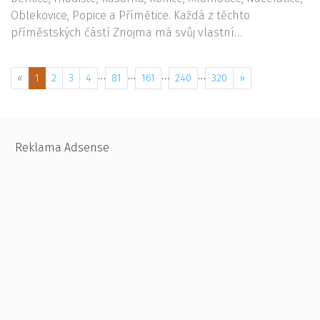
Oblekovice, Popice a Přímětice. Každá z těchto
příměstských částí Znojma má svůj vlastní…
…
…
…
…
«
1
2
3
4
81
161
240
320
»
Reklama Adsense