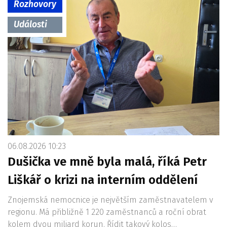
Rozhovory
Události
06.08.2026 10:23
Dušička ve mně byla malá, říká Petr
Liškář o krizi na interním oddělení
Znojemská nemocnice je největším zaměstnavatelem v
regionu. Má přibližně 1 220 zaměstnanců a roční obrat
kolem dvou miliard korun. Řídit takový kolos…