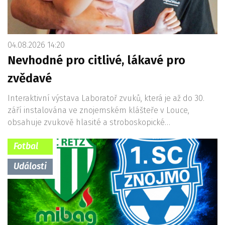
04.08.2026 14:20
Nevhodné pro citlivé, lákavé pro
zvědavé
Interaktivní výstava Laboratoř zvuků, která je až do 30.
září instalována ve znojemském klášteře v Louce,
obsahuje zvukově hlasité a stroboskopické…
Fotbal
Události