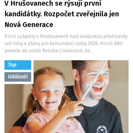
V Hrušovanech se rýsují první
kandidátky. Rozpočet zveřejnila jen
Nová Generace
První subjekty v Hrušovanech nad Jevišovkou představily
své lídry a plány pro komunální volby 2026. Hnutí ANO
povede do voleb Renata Lískovcová, do…
Top
Události