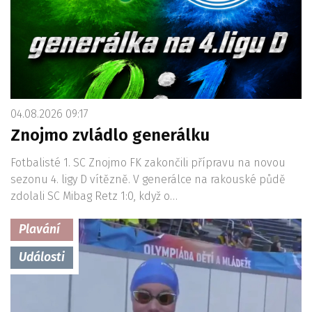
04.08.2026 09:17
Znojmo zvládlo generálku
Fotbalisté 1. SC Znojmo FK zakončili přípravu na novou
sezonu 4. ligy D vítězně. V generálce na rakouské půdě
zdolali SC Mibag Retz 1:0, když o…
Plavání
Události