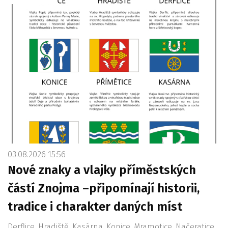
03.08.2026 15:56
Nové znaky a vlajky příměstských
částí Znojma –připomínají historii,
tradice i charakter daných míst
Derflice, Hradiště, Kasárna, Konice, Mramotice, Načeratice,