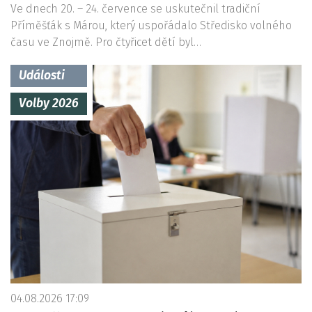
Ve dnech 20. – 24. července se uskutečnil tradiční
Příměšťák s Márou, který uspořádalo Středisko volného
času ve Znojmě. Pro čtyřicet dětí byl…
Události
Volby 2026
04.08.2026 17:09