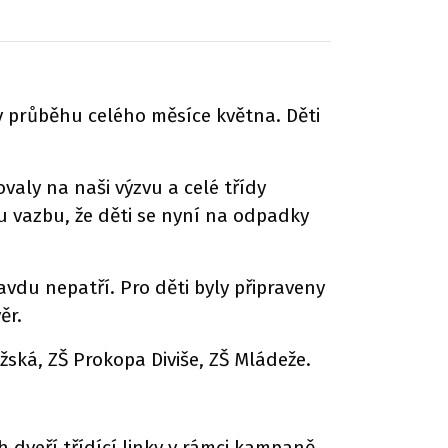
 v průběhu celého měsíce května. Děti
ovaly na naši výzvu a celé třídy
u vazbu, že děti se nyní na odpadky
vdu nepatří. Pro děti byly připraveny
ěr.
ská, ZŠ Prokopa Diviše, ZŠ Mládeže.
h dveří třídící linky v rámci kampaně