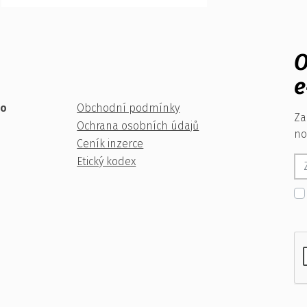
O
e
ko
Obchodní podmínky
Za
Ochrana osobních údajů
no
Ceník inzerce
Etický kodex