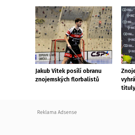
Jakub Vitek posílí obranu
Znoje
znojemských florbalistů
vyhrá
titul
Reklama Adsense