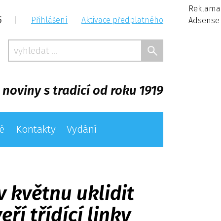
Reklama
6
|
Přihlášení
Aktivace předplatného
Adsense
 noviny s tradicí od roku 1919
é
Kontakty
Vydání
 květnu uklidit
í třídící linky