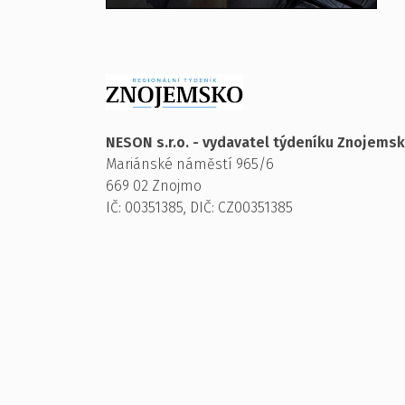
NESON s.r.o. - vydavatel týdeníku Znojems
Mariánské náměstí 965/6
669 02 Znojmo
IČ: 00351385, DIČ: CZ00351385