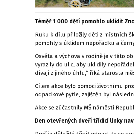
Téměř 1 000 dětí pomohlo uklidit Zn
Ruku k dílu přiložily děti z místních
pomohly s úklidem nepořádku a černých
Osvěta a výchova v rodině je v této obl
vyrazily do ulic, aby uklidily nepořá
dívají z jiného úhlu,“ říká starosta 
Cílem akce bylo pomoci životnímu pros
odpadkové pytle, zajištěn byl násle
Akce se zúčastnily MŠ náměstí Republ
Den otevřených dveří třídící linky na
Proč je důležité třídit odpad, to se d