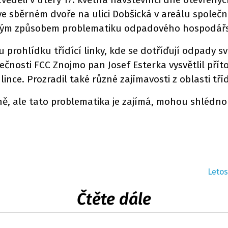
ve sběrném dvoře na ulici Dobšická v areálu společn
zorným způsobem problematiku odpadového hospodářst
prohlídku třídící linky, kde se dotříďují odpady s
ečnosti FCC Znojmo pan Josef Esterka vysvětlil pří
ince. Prozradil také různé zajímavosti z oblasti tří
bně, ale tato problematika je zajímá, mohou shlédn
Letos
Čtěte dále