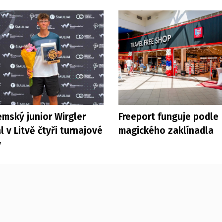
mský junior Wirgler
Freeport funguje podle
l v Litvě čtyři turnajové
magického zaklínadla
y