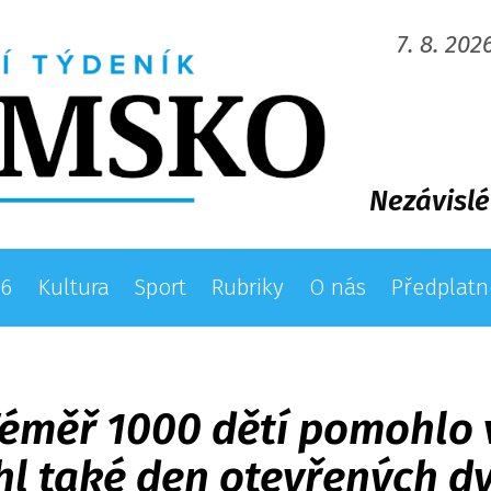
7. 8. 202
Nezávislé
26
Kultura
Sport
Rubriky
O nás
Předplatn
Téměř 1000 dětí pomohlo v
l také den otevřených dveř