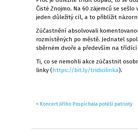
Čisté Znojmo. Na 60 zájemců se sešlo 
jeden důležitý cíl, a to přiblížit ná
Zúčastnění absolvovali komentovanou 
rozmístěných po městě. Jednatel spol
sběrném dvoře a především na třídící l
Ti, co se nemohli akce zúčastnit oso
linky (
https://bit.ly/tridicilinka
).
<
Koncert Jiřího Pospíchala potěší patrioty