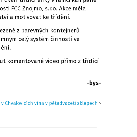
osti FCC Znojmo, s.r.o. Akce měla
ví a motivovat ke třídění.
vezené z barevných kontejnerů
tomným celý systém činností ve
dění.
out komentované video přímo z třídící
-bys-
 v Chvalovicích vína v pětadvaceti sklepech
>