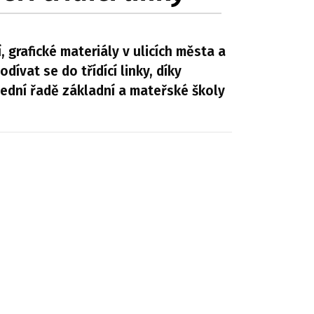
 grafické materiály v ulicích města a
dívat se do třídící linky, díky
lední řadě základní a mateřské školy