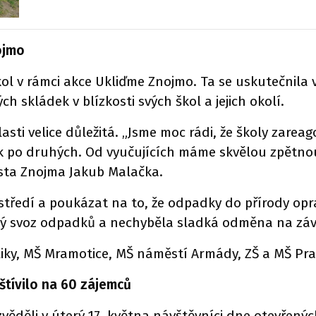
ojmo
 škol v rámci akce Ukliďme Znojmo. Ta se uskutečnila
 skládek v blízkosti svých škol a jejich okolí.
asti velice důležitá. „Jsme moc rádi, že školy zareag
dek po druhých. Od vyučujících máme skvělou zpětno
města Znojma Jakub Malačka.
tředí a poukázat na to, že odpadky do přírody opra
dný svoz odpadků a nechyběla sladká odměna na záv
iky, MŠ Mramotice, MŠ náměstí Armády, ZŠ a MŠ Praž
vštívilo na 60 zájemců
ozvěděli v úterý 17. května návštěvníci dne otevřenýc