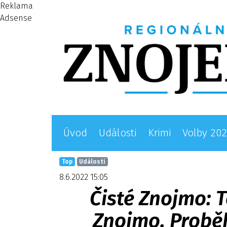
Reklama
Adsense
Úvod
Události
Krimi
Volby 20
Top
Události
8.6.2022 15:05
Čisté Znojmo: 
Znojmo. Proběh