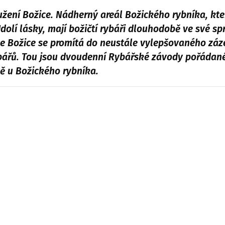
ružení Božice. Nádherný areál Božického rybníka, kte
 Údolí lásky, mají božičtí rybáři dlouhodobě ve své sp
e Božice se promítá do neustále vylepšovaného záz
ybářů. Tou jsou dvoudenní Rybářské závody pořádan
vě u Božického rybníka.