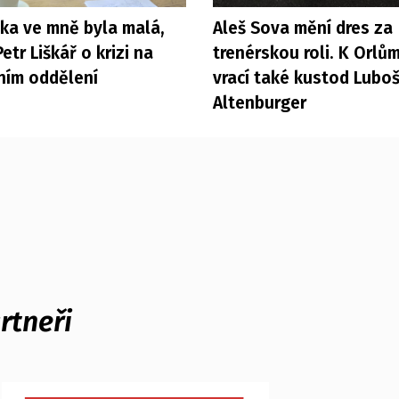
čka ve mně byla malá,
Aleš Sova mění dres za
Petr Liškář o krizi na
trenérskou roli. K Orlů
ním oddělení
vrací také kustod Lubo
Altenburger
rtneři