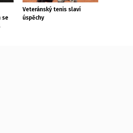
Veteránský tenis slaví
m se
úspěchy
š