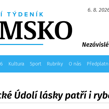
6. 8. 202
Nezávislé
26
Kultura
Sport
Rubriky
O nás
Předplatn
cké Údolí lásky patří i ry