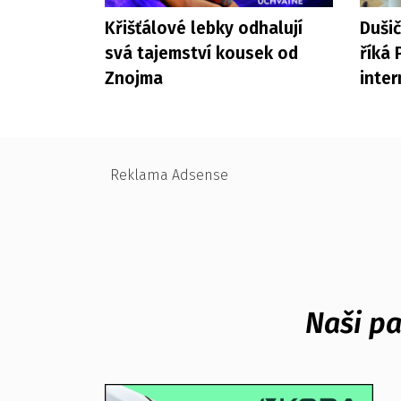
Křišťálové lebky odhalují
Duši
svá tajemství kousek od
říká 
Znojma
inter
Reklama Adsense
Naši pa