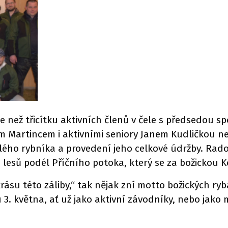
e než třicítku aktivních členů v čele s předsedou s
m Martincem i aktivními seniory Janem Kudličkou n
celého rybníka a provedení jeho celkové údržby. Rad
esů podél Příčního potoka, který se za božickou Kol
ásu této záliby,“ tak nějak zní motto božických ry
u 3. května, ať už jako aktivní závodníky, nebo jako