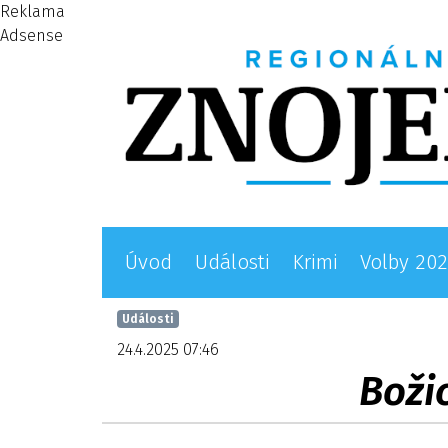
Reklama
Adsense
Úvod
Události
Krimi
Volby 20
Události
24.4.2025 07:46
Boži