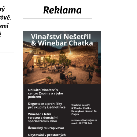
Reklama
rý
rávě.
emí
é