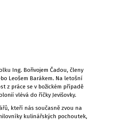
polku Ing. Bořivojem Čadou, členy
ebo Leošem Barákem. Na letošní
ost z práce se v božickém případě
onií vlévá do říčky Jevišovky.
bářů, kteří nás současně zvou na
 milovníky kulinářských pochoutek,