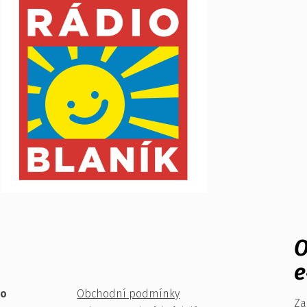
O
e
ko
Obchodní podmínky
Za