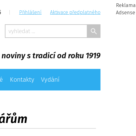
Reklama
6
|
Přihlášení
Aktivace předplatného
Adsense
 noviny s tradicí od roku 1919
é
Kontakty
Vydání
bářům