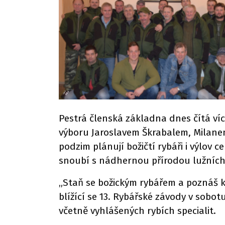
Pestrá členská základna dnes čítá víc
výboru Jaroslavem Škrabalem, Milane
podzim plánují božičtí rybáři i výlov 
snoubí s nádhernou přírodou lužních l
„Staň se božickým rybářem a poznáš kr
blížící se 13. Rybářské závody v sobot
včetně vyhlášených rybích specialit.