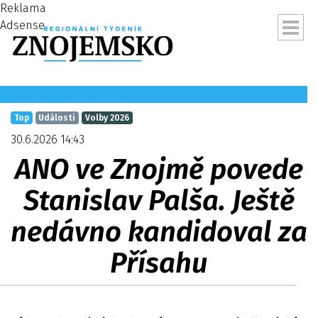
Reklama
Adsense
Top
Události
Volby 2026
30.6.2026 14:43
ANO ve Znojmě povede
Stanislav Palša. Ještě
nedávno kandidoval za
Přísahu
ubmenu