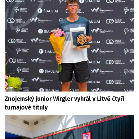
Znojemský junior Wirgler vyhrál v Litvě čtyři
turnajové tituly