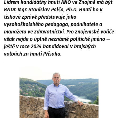
Lídrem kandidátky hnutí ANO ve Znojmě má být
RNDr. Mgr. Stanislav Palša, Ph.D. Hnutí ho v
tiskové zprávě představuje jako
vysokoškolského pedagoga, podnikatele a
manažera ve zdravotnictví. Pro znojemské voliče
však nejde o úplně neznámé politické jméno —
ještě v roce 2024 kandidoval v krajských
volbách za hnutí Přísaha.