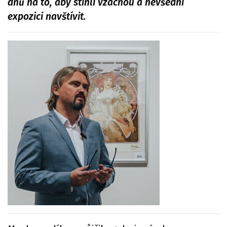
dnů na to, aby stihli vzácnou a nevšední
expozici navštívit.