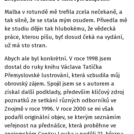
Malba v rotundě mě trefila zcela nečekaně, a
tak silně, že se stala mým osudem. Přivedla mě
ke studiu dějin tak hlubokému, že vědecká
práce, kterou píšu, byť dosud čeká na vydání,
už má sto stran.
Abych ale byl konkrétní. V roce 1998 jsem
dostal do ruky knihu Václava Tatíčka
Přemyslovské lustrování, která vzbudila můj
obrovský zájem. Spojil jsem se s autorem a
získal další podklady, především klíčový zdroj
poznatků ze setkání různých odborníků ve
Znojmě v roce 1996. V roce 2000 se mi však
podařil originální objev, se kterým seznámím
veřejnost na přednášce, která proběhne ve
znojemském Centru Louka v neděli 23. března.