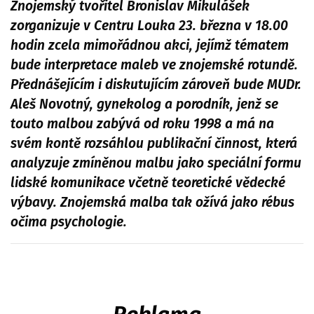
Znojemský tvořitel Bronislav Mikulášek
zorganizuje v Centru Louka 23. března v 18.00
hodin zcela mimořádnou akci, jejímž tématem
bude interpretace maleb ve znojemské rotundě.
Přednášejícím i diskutujícím zároveň bude MUDr.
Aleš Novotný, gynekolog a porodník, jenž se
touto malbou zabývá od roku 1998 a má na
svém kontě rozsáhlou publikační činnost, která
analyzuje zmíněnou malbu jako speciální formu
lidské komunikace včetně teoretické vědecké
výbavy. Znojemská malba tak ožívá jako rébus
očima psychologie.