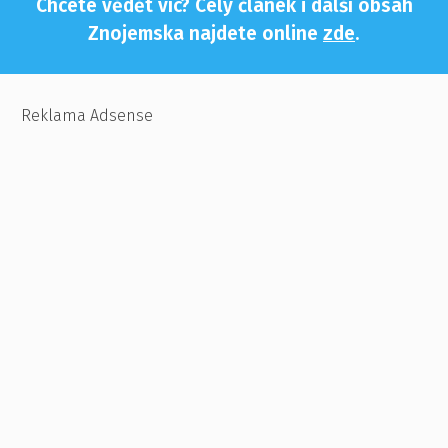
Chcete vědět víc? Celý článek i další obsah
Znojemska najdete online
zde
.
Reklama Adsense