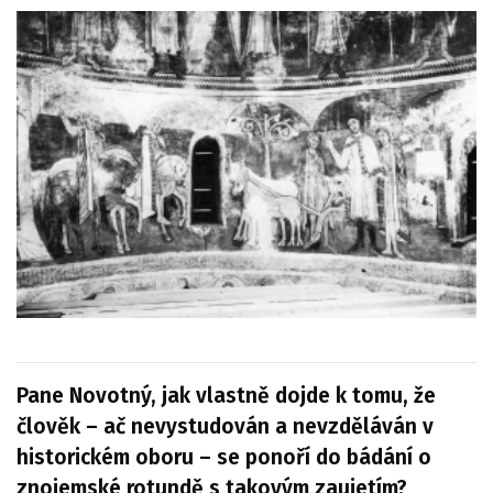
Pane Novotný, jak vlastně dojde k tomu, že
člověk – ač nevystudován a nevzděláván v
historickém oboru – se ponoří do bádání o
znojemské rotundě s takovým zaujetím?