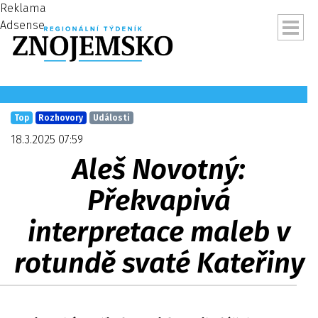
Reklama
Adsense
Top
Rozhovory
Události
18.3.2025 07:59
Aleš Novotný:
Překvapivá
interpretace maleb v
rotundě svaté Kateřiny
ubmenu