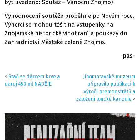
být uvedeno: Soutěž – Vánoční Znojmo)
Vyhodnocení soutěže proběhne po Novém roce.
Výherci se mohou těšit na vstupenky na
Znojemské historické vinobraní a poukazy do
Zahradnictví Městské zeleně Znojmo.
-pas-
<
Staň se dárcem krve a
Jihomoravské muzeum
daruj 450 ml NADĚJE!
připravilo publikaci k
výročí premonstrátů a
založení loucké kanonie
>