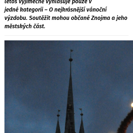
letos výjimečně vyhlašuje pouze v
jedné kategorii – O nejkrásnější vánoční
výzdobu. Soutěžit mohou občané Znojma a jeho
městských část.