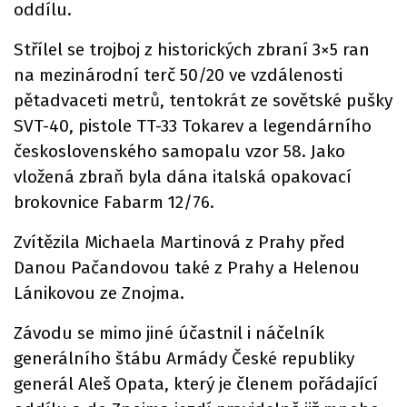
oddílu.
Střílel se trojboj z historických zbraní 3×5 ran
na mezinárodní terč 50/20 ve vzdálenosti
pětadvaceti metrů, tentokrát ze sovětské pušky
SVT-40, pistole TT-33 Tokarev a legendárního
československého samopalu vzor 58. Jako
vložená zbraň byla dána italská opakovací
brokovnice Fabarm 12/76.
Zvítězila Michaela Martinová z Prahy před
Danou Pačandovou také z Prahy a Helenou
Lánikovou ze Znojma.
Závodu se mimo jiné účastnil i náčelník
generálního štábu Armády České republiky
generál Aleš Opata, který je členem pořádající