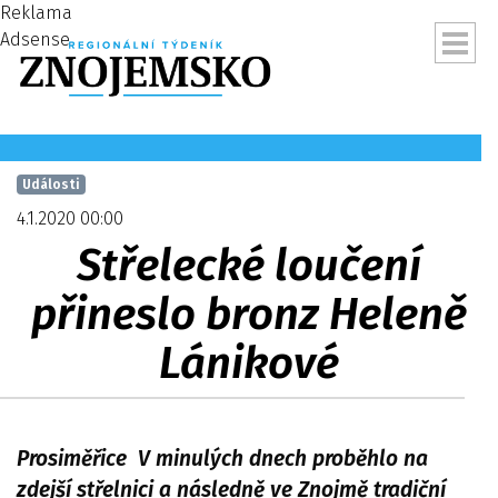
Reklama
Adsense
Události
4.1.2020 00:00
Střelecké loučení
přineslo bronz Heleně
Lánikové
ubmenu
Prosiměřice V minulých dnech proběhlo na
zdejší střelnici a následně ve Znojmě tradiční