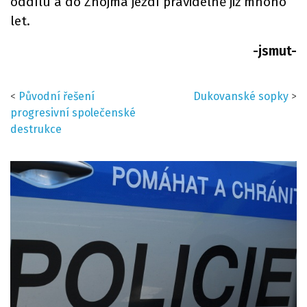
oddílu a do Znojma jezdí pravidelně již mnoho
let.
-jsmut-
<
Původní řešení
Dukovanské sopky
>
progresivní společenské
destrukce