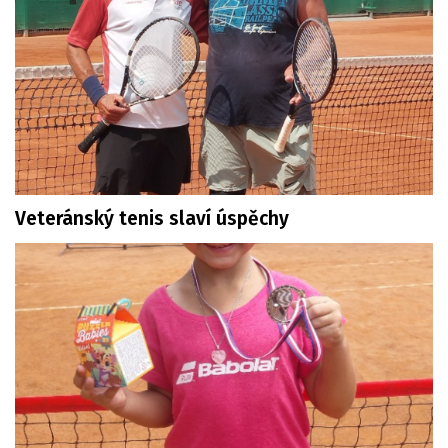
Veteránský tenis slaví úspěchy