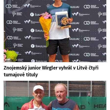
Znojemský junior Wirgler vyhrál v Litvě čtyři
turnajové tituly