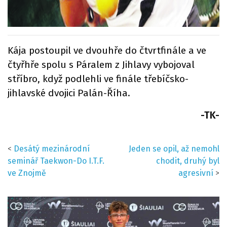
Kája postoupil ve dvouhře do čtvrtfinále a ve
čtyřhře spolu s Páralem z Jihlavy vybojoval
stříbro, když podlehli ve finále třebíčsko-
jihlavské dvojici Palán-Říha.
-TK-
<
Desátý mezinárodní
Jeden se opil, až nemohl
seminář Taekwon-Do I.T.F.
chodit, druhý byl
ve Znojmě
agresivní
>