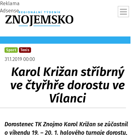
Reklama
Adsense
Sport
Tenis
31.1.2019 00:00
Karol Križan stříbrný
ve čtyřhře dorostu ve
Vílanci
ubmenu
Dorostenec TK Znojmo Karol Križan se zúčastnil
o víkendu 19. – 20. 1. halového turnaje dorostu,